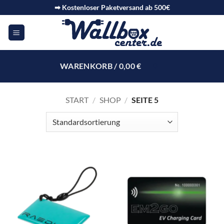
➡ Kostenloser Paketversand ab 500€
WARENKORB /
0,00
€
0
START
/
SHOP
/
SEITE 5