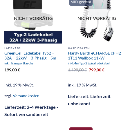
MID-geeicht
NICHT VORRÄTIG
NICHT VORRÄTIG
LADEKABEL
HARDY BARTH
GreenCell Ladekabel Typ2 –
Hardy Barth eCHARGE cPH2
32A – 22kW – 3-Phasig – 5m
1T11 Wallbox 11kW
inkl. Transporttasche
inkl. 4m Typ-2 Spiralladekabel
199,00
€
1.499,00
€
799,00
€
inkl. 19 % MwSt.
inkl. 19 % MwSt.
zzgl.
Versandkosten
Lieferzeit:
Lieferzeit
unbekannt
Lieferzeit:
2-4 Werktage -
Sofort versandbereit