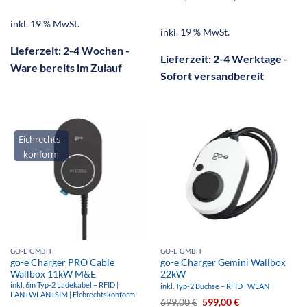
inkl. 19 % MwSt.
inkl. 19 % MwSt.
Lieferzeit:
2-4 Wochen -
Lieferzeit:
2-4 Werktage -
Ware bereits im Zulauf
Sofort versandbereit
Eichrechts-
konform
GO-E GMBH
GO-E GMBH
go-e Charger PRO Cable
go-e Charger Gemini Wallbox
Wallbox 11kW M&E
22kW
inkl. 6m Typ-2 Ladekabel – RFID |
inkl. Typ-2 Buchse – RFID | WLAN
LAN+WLAN+SIM | Eichrechtskonform
699,00
€
599,00
€