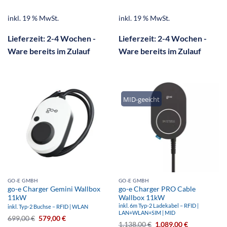
inkl. 19 % MwSt.
inkl. 19 % MwSt.
Lieferzeit:
2-4 Wochen -
Lieferzeit:
2-4 Wochen -
Ware bereits im Zulauf
Ware bereits im Zulauf
MID-geeicht
GO-E GMBH
GO-E GMBH
go-e Charger Gemini Wallbox
go-e Charger PRO Cable
11kW
Wallbox 11kW
inkl. 6m Typ-2 Ladekabel – RFID |
inkl. Typ-2 Buchse – RFID | WLAN
LAN+WLAN+SIM | MID
699,00
€
579,00
€
1.138,00
€
1.089,00
€