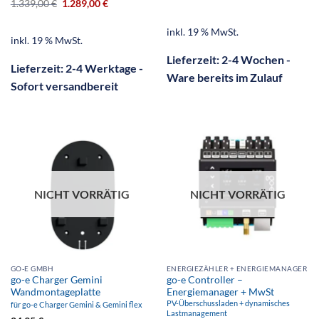
1.339,00
€
1.289,00
€
inkl. 19 % MwSt.
inkl. 19 % MwSt.
Lieferzeit:
2-4 Wochen -
Lieferzeit:
2-4 Werktage -
Ware bereits im Zulauf
Sofort versandbereit
NICHT VORRÄTIG
NICHT VORRÄTIG
GO-E GMBH
ENERGIEZÄHLER + ENERGIEMANAGER
go-e Charger Gemini
go-e Controller –
Wandmontageplatte
Energiemanager + MwSt
PV-Überschussladen + dynamisches
für go-e Charger Gemini & Gemini flex
Lastmanagement