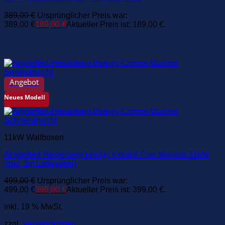
389,00
€
Ursprünglicher Preis war:
389,00 €
189,00
€
Aktueller Preis ist: 189,00 €.
Ähnliche Produkte
Angebot
Neues Modell
Schnellansicht
11kW Wallboxen
Amperfied Heidelberg Energy Control Plus Wallbox 11kW
(inkl. 5m Ladekabel)
499,00
€
Ursprünglicher Preis war:
499,00 €
399,00
€
Aktueller Preis ist: 399,00 €.
inkl. 19 % MwSt.
zzgl.
Versandkosten