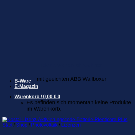
Dienstwagen abrechnen
mit geeichten ABB Wallboxen
B-Ware
E-Magazin
Warenkorb /
0,00
€
0
Es befinden sich momentan keine Produkte
im Warenkorb.
Start
/
Shop
/
Photovoltaik
/
Lizenzen