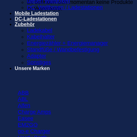
diesen Wallboxen
Es befinden sich momentan keine Produkte
DC- Wallboxen / Ladestationen
im Warenkorb.
Mobile Ladestation
DC-Ladestationen
Zubehör
Ladekabel
Kabelhalter
Energiezähler + Energiemanager
Standfüße / Wandbefestigung
Adapter
Sonstiges
Unsere Marken
ABB
ABL
Alfen
Charge Amps
Easee
EM2GO
go-e Charger