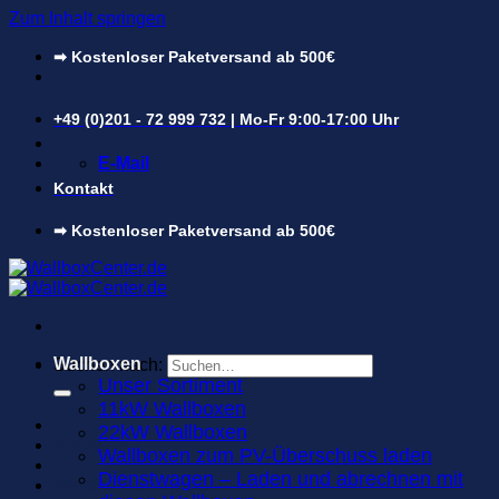
Zum Inhalt springen
➡ Kostenloser Paketversand ab 500€
+49 (0)201 - 72 999 732 | Mo-Fr 9:00-17:00 Uhr
E-Mail
Kontakt
➡ Kostenloser Paketversand ab 500€
Wallboxen
Suchen nach:
Unser Sortiment
11kW Wallboxen
22kW Wallboxen
Anmelden
Wallboxen zum PV-Überschuss laden
Dienstwagen – Laden und abrechnen mit
Warenkorb /
0,00
€
0