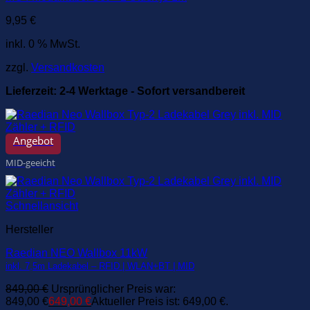
9,95
€
inkl. 0 % MwSt.
zzgl.
Versandkosten
Lieferzeit:
2-4 Werktage - Sofort versandbereit
Angebot
MID-geeicht
Schnellansicht
Hersteller
Raedian NEO Wallbox 11kW
inkl. 7,5m Ladekabel – RFID | WLAN+BT | MID
849,00
€
Ursprünglicher Preis war:
849,00 €
649,00
€
Aktueller Preis ist: 649,00 €.