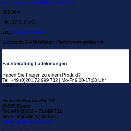
inkl. 4,5m Typ-2 Ladekabel | LAN + WLAN
699,00
€
inkl. 19 % MwSt.
zzgl.
Versandkosten
Lieferzeit:
2-4 Werktage - Sofort versandbereit
Fachberatung Ladelösungen
Haben Sie Fragen zu einem Produkt?
Tel: +49 (0)201 72 999 732 | Mo-Fr 9:00-17:00 Uhr
Kontakt
Heinrich-Brauns-Str. 19
45355 Essen
Tel. +49 (0)201 – 72 999 732
Mo-Fr 9:00 bis 17:00 Uhr
info@wallboxcenter.de