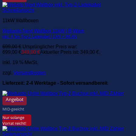
Schnellansicht
11kW Wallboxen
Webasto Next Wallbox 11kW | B-Ware
inkl. 4,5m Typ-2 Ladekabel | LAN + WLAN
699,00
€
Ursprünglicher Preis war:
699,00 €
349,00
€
Aktueller Preis ist: 349,00 €.
inkl. 19 % MwSt.
zzgl.
Versandkosten
Lieferzeit:
2-4 Werktage - Sofort versandbereit
Angebot
MID-geeicht
Nur solange
Vorrat reicht!