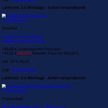
Lieferzeit:
2-4 Werktage - Sofort versandbereit
Schnellansicht
Smartfox
Smartfox Pro Heater 3K
regelbarer Heizstab bis 3000W
749,00
€
Ursprünglicher Preis war:
749,00 €
699,00
€
Aktueller Preis ist: 699,00 €.
inkl. 19 % MwSt.
zzgl.
Versandkosten
Lieferzeit:
2-4 Werktage - Sofort versandbereit
Schnellansicht
Photovoltaik
MC4 Modulkabel Set – 2 Stück je 1m