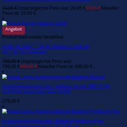
24,95
€
Ursprünglicher Preis war: 24,95 €
19,95
€
Aktueller
Preis ist: 19,95 €.
Angebot
Produkt bald wieder bestellbar
KOSTAL ENECTOR AC Wallbox 3.7/11 kW
inkl. 7,5m Typ-2 Ladekabel
799,00
€
Ursprünglicher Preis war:
799,00 €
699,00
€
Aktueller Preis ist: 699,00 €.
Kostal Aktivierungscode – Wallbox Kostal ENECTOR
für KOSTAL Smart Energy Meter (KSEM)
279,00
€
Kostal Aktivierungscode – Batterie Plenticore Plus
für PV-Hybridwechselrichter PLENTICORE plus