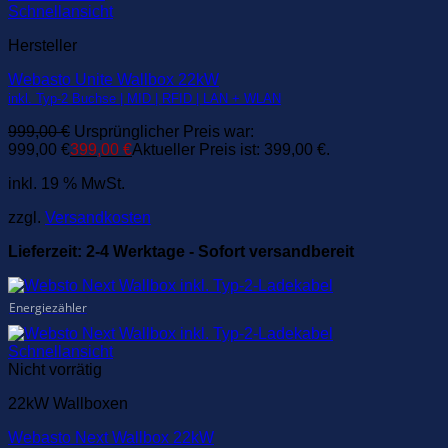
Schnellansicht
Hersteller
Webasto Unite Wallbox 22kW
inkl. Typ-2 Buchse | MID | RFID | LAN + WLAN
999,00
€
Ursprünglicher Preis war:
999,00 €
399,00
€
Aktueller Preis ist: 399,00 €.
inkl. 19 % MwSt.
zzgl.
Versandkosten
Lieferzeit:
2-4 Werktage - Sofort versandbereit
Energiezähler
Schnellansicht
Nicht vorrätig
22kW Wallboxen
Webasto Next Wallbox 22kW