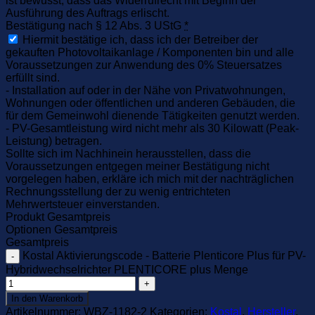
ist bewusst, dass das Widerrufrecht mit Beginn der
Ausführung des Auftrags erlischt.
Bestätigung nach § 12 Abs. 3 UStG
*
Hiermit bestätige ich, dass ich der Betreiber der
gekauften Photovoltaikanlage / Komponenten bin und alle
Voraussetzungen zur Anwendung des 0% Steuersatzes
erfüllt sind.
- Installation auf oder in der Nähe von Privatwohnungen,
Wohnungen oder öffentlichen und anderen Gebäuden, die
für dem Gemeinwohl dienende Tätigkeiten genutzt werden.
- PV-Gesamtleistung wird nicht mehr als 30 Kilowatt (Peak-
Leistung) betragen.
Sollte sich im Nachhinein herausstellen, dass die
Voraussetzungen entgegen meiner Bestätigung nicht
vorgelegen haben, erkläre ich mich mit der nachträglichen
Rechnungsstellung der zu wenig entrichteten
Mehrwertsteuer einverstanden.
Produkt Gesamtpreis
Optionen Gesamtpreis
Gesamtpreis
Kostal Aktivierungscode - Batterie Plenticore Plus für PV-
Hybridwechselrichter PLENTICORE plus Menge
In den Warenkorb
Artikelnummer:
WBZ-1182-2
Kategorien:
Kostal
,
Hersteller
,