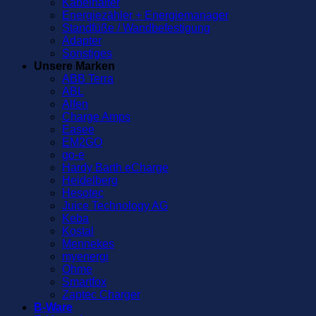
Kabelhalter
Energiezähler + Energiemanager
Standfüße / Wandbefestigung
Adapter
Sonstiges
Unsere Marken
ABB Terra
ABL
Alfen
Charge Amps
Easee
EM2GO
go-e
Hardy Barth eCharge
Heidelberg
Hesotec
Juice Technology AG
Keba
Kostal
Mennekes
myenergi
Ohme
Smartfox
Zaptec Charger
B-Ware