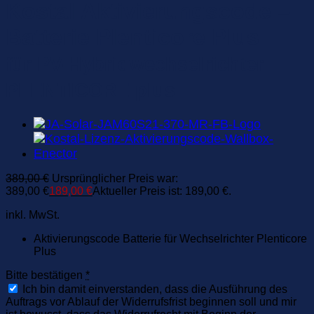
Kostal Aktivierungscode –
Batterie Plenticore Plus
für PV-Hybridwechselrichter
PLENTICORE plus
389,00
€
Ursprünglicher Preis war:
389,00 €
189,00
€
Aktueller Preis ist: 189,00 €.
inkl. MwSt.
Aktivierungscode Batterie für Wechselrichter Plenticore
Plus
Bitte bestätigen
*
Ich bin damit einverstanden, dass die Ausführung des
Auftrags vor Ablauf der Widerrufsfrist beginnen soll und mir