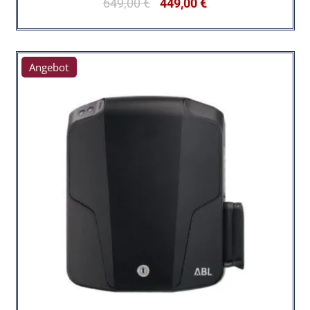
649,00
€
449,00
€
Angebot