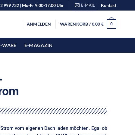
72 999 732 | Mo-Fr 9:00-17:00 Uhr
E-MAIL
Kontakt
ANMELDEN
WARENKORB /
0,00
€
0
B-WARE
E-MAGAZIN
-
trom
em Strom vom eigenen Dach laden möchten. Egal ob