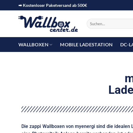
➡ Kostenloser Paketversand ab 500€
WALLBOXEN
MOBILE LADESTATION
DC-L
m
Lade
Die zappi Wallboxen von myenergi sind die idealen 