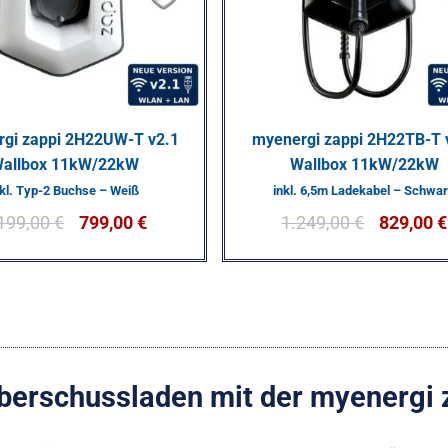
gi zappi 2H22UW-T v2.1
myenergi zappi 2H22TB-T 
allbox 11kW/22kW
Wallbox 11kW/22kW
nkl. Typ-2 Buchse – Weiß
inkl. 6,5m Ladekabel – Schwa
199,00
€
799,00
€
1.249,00
€
829,00
€
berschussladen mit der myenergi 