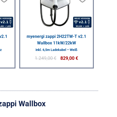
v2.1
myenergi zappi 2H22TW-T v2.1
Wallbox 11kW/22kW
rz
inkl. 6,5m Ladekabel – Weiß
1.249,00
€
829,00
€
zappi Wallbox