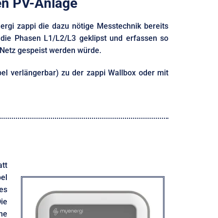
en PV-Anlage
rgi zappi die dazu nötige Messtechnik bereits
die Phasen L1/L2/L3 geklipst und erfassen so
h Netz gespeist werden würde.
l verlängerbar) zu der zappi Wallbox oder mit
att
el
es
ie
ne