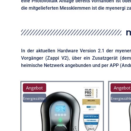
eine Photovoltaik Anlage bereits vorhanden ist od
die mitgelieferten Messklemmen ist die myenergi za
m
In der aktuellen Hardware Version 2.1 der myenerg
Vorgänger (Zappi V2), über ein Zusatzgerät (de
heimische Netzwerk angebunden und per APP (Andro
Angebot
Angebot
Energiezähler
Energiezähl