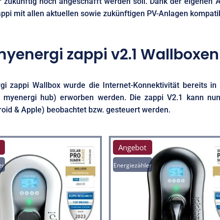
er zukünftig noch angeschafft werden soll. Dank der eigenen
ppi mit allen aktuellen sowie zukünftigen PV-Anlagen kompati
yenergi zappi v2.1 Wallboxen
i zappi Wallbox wurde die Internet-Konnektivität bereits in
m myenergi hub) erworben werden. Die zappi V2.1 kann nu
id & Apple) beobachtet bzw. gesteuert werden.
Angebot
er
Energiezähler