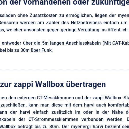
on der vorhandenen oder zukünftig
sladen ohne Zusatzkosten zu ermöglichen, liegen der myene
 Sensoren werden am Zähler des Netzbetreibers einfach um 
uss, welcher ansonsten gegen geringe Vergütung ins öffentlic
 entweder über die 5m langen Anschlusskabeln (Mit CAT-Kabe
bel bis zu 30m über Funk.
zur zappi Wallbox übertragen
chen den externen CT-Messklemmen und der zappi Wallbox. St
nzuschließen, kann man diese mit dem harvi auch komfortab
ann der harvi einfach zusätzlich im oder in der Nähe d
usskabeln der CT-Strommessklemmen verbunden werden. D
Wallbox beträgt bis zu 30m. Der myenergi harvi bezieht sei