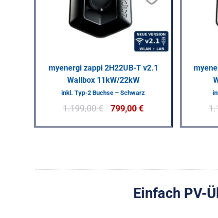
myenergi zappi 2H22UB-T v2.1
myener
Wallbox 11kW/22kW
W
inkl. Typ-2 Buchse – Schwarz
i
1.199,00
€
799,00
€
1.
Einfach PV-Ü