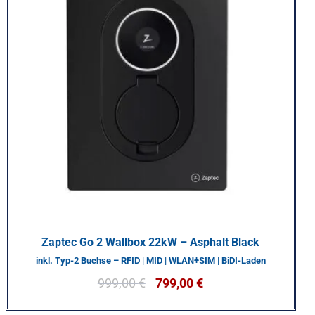
Zaptec Go 2 Wallbox 22kW – Asphalt Black
inkl. Typ-2 Buchse – RFID | MID | WLAN+SIM | BiDI-Laden
999,00
€
799,00
€