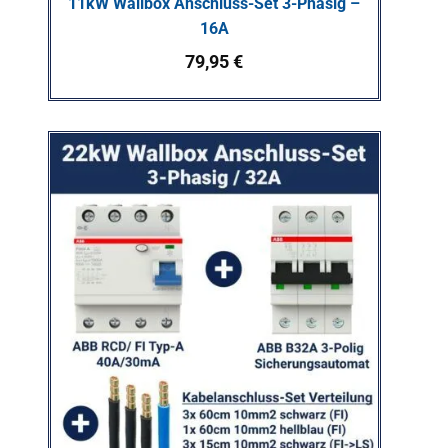
11kW Wallbox Anschluss-Set 3-Phasig –
16A
79,95
€