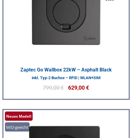
Zaptec Go Wallbox 22kW – Asphalt Black
inkl. Typ-2 Buchse – RFID | WLAN+SIM
799,00
€
629,00
€
Angebot
Neues Modell
MID-geeicht