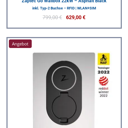
Zaptec Go Wallbox 22kW – Asphalt Black
inkl. Typ-2 Buchse – RFID | WLAN+SIM
799,00
€
629,00
€
Angebot