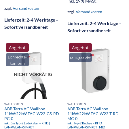
inkl. 19 % MwSt.
zzgl.
Versandkosten
zzgl.
Versandkosten
Lieferzeit:
2-4 Werktage -
Lieferzeit:
2-4 Werktage -
Sofort versandbereit
Sofort versandbereit
Angebot
Angebot
Eichrechts-
MID-geeicht
konform
NICHT VORRÄTIG
WALLBOXEN
WALLBOXEN
ABB Terra AC Wallbox
ABB Terra AC Wallbox
11kW/22kW TAC-W22-G5-RD-
11kW/22kW TAC-W22-T-RD-
PC-0
MC-0
inkl. 5m Typ-2 Ladekabel – RFID |
inkl. Typ-2 Buchse – RFID |
LAN+WLAN+SIM+BT |
LAN+WLAN+SIM+BT | MID