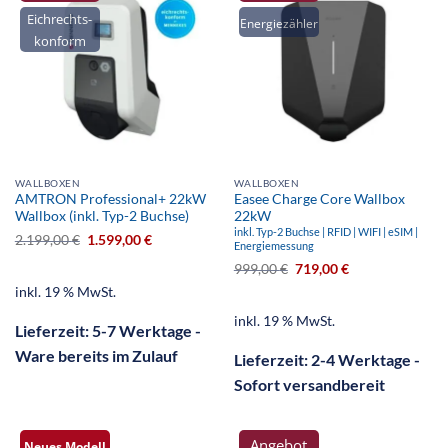
Eichrechts-
Energiezähler
konform
WALLBOXEN
WALLBOXEN
AMTRON Professional+ 22kW
Easee Charge Core Wallbox
Wallbox (inkl. Typ-2 Buchse)
22kW
inkl. Typ-2 Buchse | RFID | WIFI | eSIM |
2.199,00
€
1.599,00
€
Energiemessung
999,00
€
719,00
€
inkl. 19 % MwSt.
inkl. 19 % MwSt.
Lieferzeit:
5-7 Werktage -
Ware bereits im Zulauf
Lieferzeit:
2-4 Werktage -
Sofort versandbereit
Angebot
Neues Modell