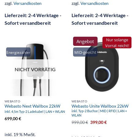
zzgl.
Versandkosten
zzgl.
Versandkosten
Lieferzeit:
2-4 Werktage -
Lieferzeit:
2-4 Werktage -
Sofort versandbereit
Sofort versandbereit
Nur solange
Angebot
Vorrat reicht!
MID-geeicht
Energiezähler
NICHT VORRÄTIG
WEBASTO
WEBASTO
Webasto Next Wallbox 22kW
Webasto Unite Wallbox 22kW
inkl. Typ-2 Buchse | MID | RFID | LAN +
inkl. 4,5m Typ-2 Ladekabel | LAN + WLAN
WLAN
699,00
€
999,00
€
399,00
€
inkl. 19 % MwSt.