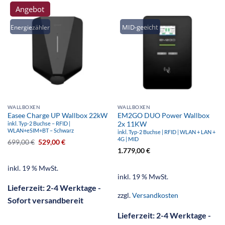
Angebot
MID-geeicht
Energiezähler
WALLBOXEN
WALLBOXEN
Easee Charge UP Wallbox 22kW
EM2GO DUO Power Wallbox
inkl. Typ-2 Buchse – RFID |
2x 11KW
WLAN+eSIM+BT – Schwarz
inkl. Typ-2 Buchse | RFID | WLAN + LAN +
4G | MID
699,00
€
529,00
€
1.779,00
€
inkl. 19 % MwSt.
inkl. 19 % MwSt.
Lieferzeit:
2-4 Werktage -
zzgl.
Versandkosten
Sofort versandbereit
Lieferzeit:
2-4 Werktage -