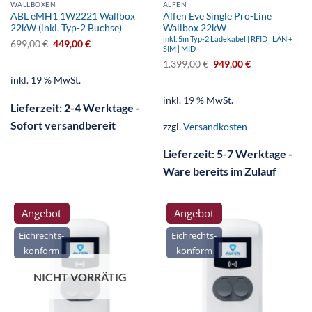
WALLBOXEN
ALFEN
ABL eMH1 1W2221 Wallbox
Alfen Eve Single Pro-Line
22kW (inkl. Typ-2 Buchse)
Wallbox 22kW
inkl. 5m Typ-2 Ladekabel | RFID | LAN +
699,00
€
449,00
€
SIM | MID
1.399,00
€
949,00
€
inkl. 19 % MwSt.
inkl. 19 % MwSt.
Lieferzeit:
2-4 Werktage -
Sofort versandbereit
zzgl.
Versandkosten
Lieferzeit:
5-7 Werktage -
Ware bereits im Zulauf
Angebot
Angebot
Eichrechts-
Eichrechts-
konform
konform
NICHT VORRÄTIG