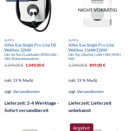
NICHT VORRÄTIG
ALFEN
ALFEN
Alfen Eve Single Pro-Line DE
Alfen Eve Single Pro-Line
Wallbox 22kW
Wallbox 11kW/22kW
inkl. 5m Typ-2 Ladekabel | RFID| LAN +
inkl. Typ-2 Buchse | LAN + SIM | RFID |
SIM | Eichrechtskonform
MID
1.599,00
€
1.049,00
€
1.299,00
€
899,00
€
inkl. 19 % MwSt.
inkl. 19 % MwSt.
zzgl.
Versandkosten
zzgl.
Versandkosten
Lieferzeit:
2-4 Werktage -
Lieferzeit:
Lieferzeit
Sofort versandbereit
unbekannt
Angebot