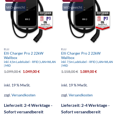
MID-geeicht
MID-geeicht
ELLI
ELLI
Elli Charger Pro 2 22kW
Elli Charger Pro 2 22kW
Wallbox
Wallbox
inkl. 4,5m Ladekabel – RFID | LAN+WLAN
inkl. 7,5m Ladekabel – RFID | LAN+WLAN
| MID
| MID
1.099,00
€
1.049,00
€
1.158,00
€
1.089,00
€
inkl. 19 % MwSt.
inkl. 19 % MwSt.
zzgl.
Versandkosten
zzgl.
Versandkosten
Lieferzeit:
2-4 Werktage -
Lieferzeit:
2-4 Werktage -
Sofort versandbereit
Sofort versandbereit