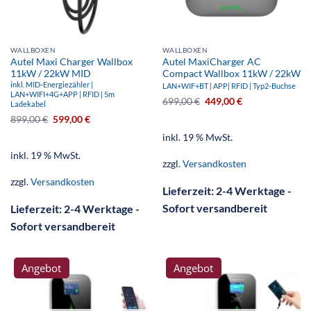
WALLBOXEN
WALLBOXEN
Autel Maxi Charger Wallbox
Autel MaxiCharger AC
11kW / 22kW MID
Compact Wallbox 11kW / 22kW
inkl. MID-Energiezähler |
LAN+WIF+BT | APP| RFID | Typ2-Buchse
LAN+WIFI+4G+APP | RFID | 5m
699,00
€
449,00
€
Ladekabel
899,00
€
599,00
€
inkl. 19 % MwSt.
inkl. 19 % MwSt.
zzgl.
Versandkosten
zzgl.
Versandkosten
Lieferzeit:
2-4 Werktage -
Sofort versandbereit
Lieferzeit:
2-4 Werktage -
Sofort versandbereit
Angebot
Angebot