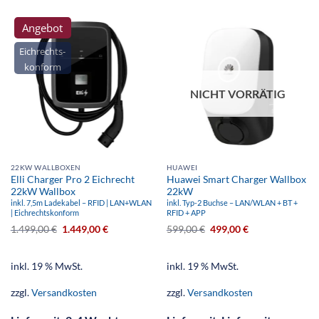
Angebot
Eichrechts-
konform
NICHT VORRÄTIG
22KW WALLBOXEN
HUAWEI
Elli Charger Pro 2 Eichrecht
Huawei Smart Charger Wallbox
22kW Wallbox
22kW
inkl. 7,5m Ladekabel – RFID | LAN+WLAN
inkl. Typ-2 Buchse – LAN/WLAN + BT +
| Eichrechtskonform
RFID + APP
1.499,00
€
1.449,00
€
599,00
€
499,00
€
inkl. 19 % MwSt.
inkl. 19 % MwSt.
zzgl.
Versandkosten
zzgl.
Versandkosten