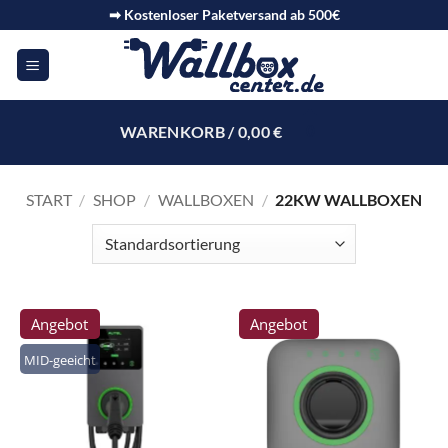
➡ Kostenloser Paketversand ab 500€
WARENKORB /
0,00
€
0
START
/
SHOP
/
WALLBOXEN
/
22KW WALLBOXEN
Angebot
Angebot
MID-geeicht