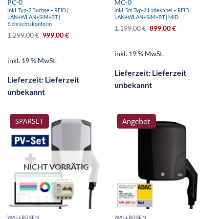
PC-0
MC-0
inkl. Typ-2 Buchse – RFID |
inkl. 5m Typ-2 Ladekabel – RFID |
LAN+WLAN+SIM+BT |
LAN+WLAN+SIM+BT | MID
Eichrechtskonform
1.199,00
€
899,00
€
1.299,00
€
999,00
€
inkl. 19 % MwSt.
inkl. 19 % MwSt.
Lieferzeit:
Lieferzeit
Lieferzeit:
Lieferzeit
unbekannt
unbekannt
Angebot
SPARSET
NICHT VORRÄTIG
WALLBOXEN
WALLBOXEN