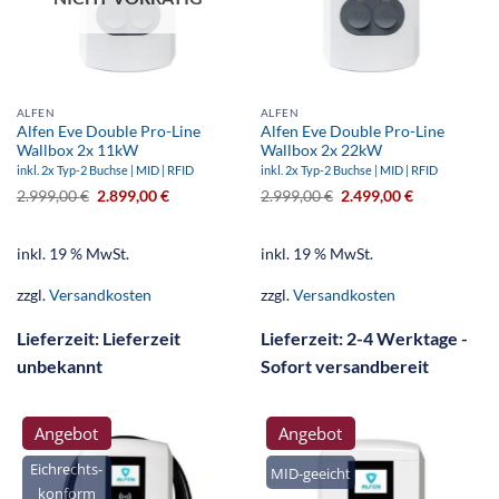
ALFEN
ALFEN
Alfen Eve Double Pro-Line
Alfen Eve Double Pro-Line
Wallbox 2x 11kW
Wallbox 2x 22kW
inkl. 2x Typ-2 Buchse | MID | RFID
inkl. 2x Typ-2 Buchse | MID | RFID
2.999,00
€
2.899,00
€
2.999,00
€
2.499,00
€
inkl. 19 % MwSt.
inkl. 19 % MwSt.
zzgl.
Versandkosten
zzgl.
Versandkosten
Lieferzeit:
Lieferzeit
Lieferzeit:
2-4 Werktage -
unbekannt
Sofort versandbereit
Angebot
Angebot
Eichrechts-
MID-geeicht
konform