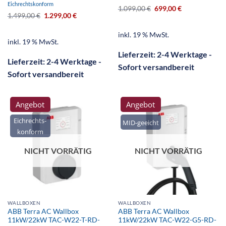
Eichrechtskonform
1.099,00
€
699,00
€
1.499,00
€
1.299,00
€
inkl. 19 % MwSt.
inkl. 19 % MwSt.
Lieferzeit:
2-4 Werktage -
Lieferzeit:
2-4 Werktage -
Sofort versandbereit
Sofort versandbereit
Angebot
Angebot
Eichrechts-
MID-geeicht
konform
NICHT VORRÄTIG
NICHT VORRÄTIG
WALLBOXEN
WALLBOXEN
ABB Terra AC Wallbox
ABB Terra AC Wallbox
11kW/22kW TAC-W22-T-RD-
11kW/22kW TAC-W22-G5-RD-