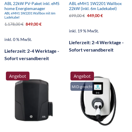
ABL 22kW PV-Paket inkl. eMS
ABL eMH1 1W2201 Wallbox
home Energiemanager
22kW (inkl. 6m Ladekabel)
ABL eMH1 1W2201 Wallbox mit 6m
699,00
€
449,00
€
Ladekabel
1.178,00
€
849,00
€
inkl. 19 % MwSt.
inkl. 0 % MwSt.
Lieferzeit:
2-4 Werktage -
Sofort versandbereit
Lieferzeit:
2-4 Werktage -
Sofort versandbereit
Angebot
Angebot
MID-geeicht