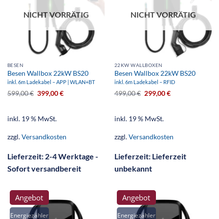
NICHT VORRÄTIG
NICHT VORRÄTIG
BESEN
22KW WALLBOXEN
Besen Wallbox 22kW BS20
Besen Wallbox 22kW BS20
inkl. 6m Ladekabel – APP | WLAN+BT
inkl. 6m Ladekabel – RFID
599,00
€
399,00
€
499,00
€
299,00
€
inkl. 19 % MwSt.
inkl. 19 % MwSt.
zzgl.
Versandkosten
zzgl.
Versandkosten
Lieferzeit:
2-4 Werktage -
Lieferzeit:
Lieferzeit
Sofort versandbereit
unbekannt
Angebot
Angebot
Energiezähler
Energiezähler