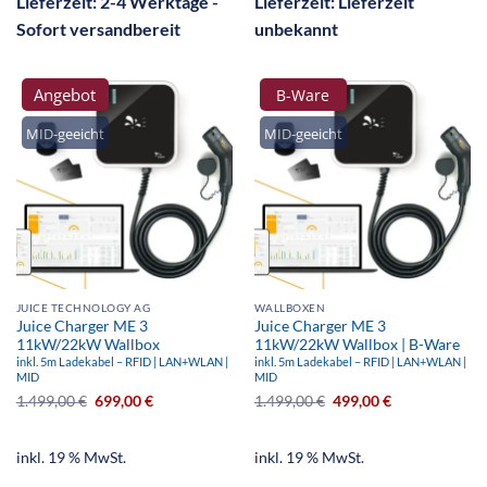
Lieferzeit:
2-4 Werktage -
Lieferzeit:
Lieferzeit
Sofort versandbereit
unbekannt
Angebot
B-Ware
MID-geeicht
MID-geeicht
JUICE TECHNOLOGY AG
WALLBOXEN
Juice Charger ME 3
Juice Charger ME 3
11kW/22kW Wallbox
11kW/22kW Wallbox | B-Ware
inkl. 5m Ladekabel – RFID | LAN+WLAN |
inkl. 5m Ladekabel – RFID | LAN+WLAN |
MID
MID
1.499,00
€
699,00
€
1.499,00
€
499,00
€
inkl. 19 % MwSt.
inkl. 19 % MwSt.