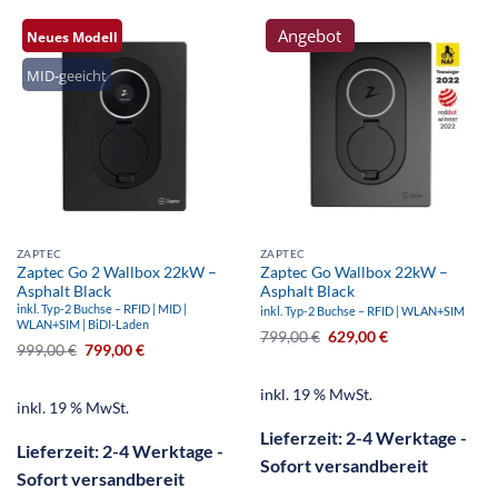
Angebot
Angebot
Neues Modell
MID-geeicht
ZAPTEC
ZAPTEC
Zaptec Go 2 Wallbox 22kW –
Zaptec Go Wallbox 22kW –
Asphalt Black
Asphalt Black
inkl. Typ-2 Buchse – RFID | MID |
inkl. Typ-2 Buchse – RFID | WLAN+SIM
WLAN+SIM | BiDI-Laden
799,00
€
629,00
€
999,00
€
799,00
€
inkl. 19 % MwSt.
inkl. 19 % MwSt.
Lieferzeit:
2-4 Werktage -
Lieferzeit:
2-4 Werktage -
Sofort versandbereit
Sofort versandbereit