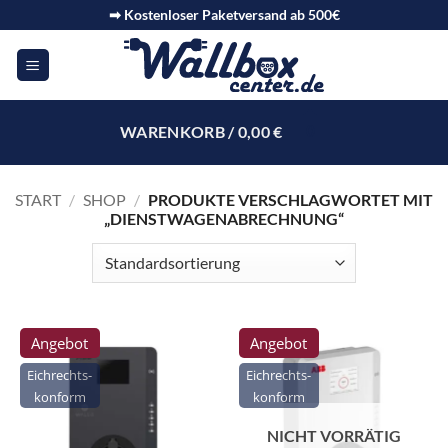
➡ Kostenloser Paketversand ab 500€
WARENKORB /
0,00
€
0
START
/
SHOP
/
PRODUKTE VERSCHLAGWORTET MIT
„DIENSTWAGENABRECHNUNG“
Angebot
Angebot
Eichrechts-
Eichrechts-
konform
konform
NICHT VORRÄTIG