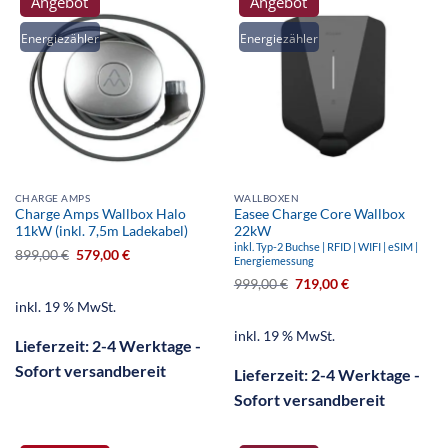
Angebot
Angebot
Energiezähler
Energiezähler
CHARGE AMPS
WALLBOXEN
Charge Amps Wallbox Halo
Easee Charge Core Wallbox
11kW (inkl. 7,5m Ladekabel)
22kW
inkl. Typ-2 Buchse | RFID | WIFI | eSIM |
899,00
€
579,00
€
Energiemessung
999,00
€
719,00
€
inkl. 19 % MwSt.
inkl. 19 % MwSt.
Lieferzeit:
2-4 Werktage -
Sofort versandbereit
Lieferzeit:
2-4 Werktage -
Sofort versandbereit