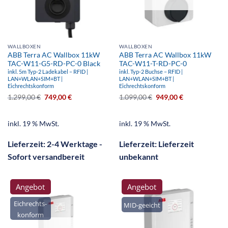
WALLBOXEN
WALLBOXEN
ABB Terra AC Wallbox 11kW
ABB Terra AC Wallbox 11kW
TAC-W11-G5-RD-PC-0 Black
TAC-W11-T-RD-PC-0
inkl. 5m Typ-2 Ladekabel – RFID |
inkl. Typ-2 Buchse – RFID |
LAN+WLAN+SIM+BT |
LAN+WLAN+SIM+BT |
Eichrechtskonform
Eichrechtskonform
1.299,00
€
749,00
€
1.099,00
€
949,00
€
inkl. 19 % MwSt.
inkl. 19 % MwSt.
Lieferzeit:
2-4 Werktage -
Lieferzeit:
Lieferzeit
Sofort versandbereit
unbekannt
Angebot
Angebot
Eichrechts-
MID-geeicht
konform