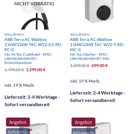
NICHT VORRÄTIG
WALLBOXEN
WALLBOXEN
ABB Terra AC Wallbox
ABB Terra AC Wallbox
11kW/22kW TAC-W22-G5-RD-
11kW/22kW TAC-W22-T-RD-
PC-0
MC-0
inkl. 5m Typ-2 Ladekabel – RFID |
inkl. Typ-2 Buchse – RFID |
LAN+WLAN+SIM+BT |
LAN+WLAN+SIM+BT | MID
Eichrechtskonform
1.099,00
€
699,00
€
1.499,00
€
1.299,00
€
inkl. 19 % MwSt.
inkl. 19 % MwSt.
Lieferzeit:
2-4 Werktage -
Lieferzeit:
2-4 Werktage -
Sofort versandbereit
Sofort versandbereit
Angebot
Angebot
Eichrechts-
MID-geeicht