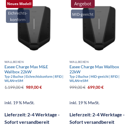
Angebot
Neues Modell
Eichrechts-
MID-geeicht
konform
WALLBOXEN
WALLBOXEN
Easee Charge Max M&E
Easee Charge Max Wallbox
Wallbox 22kW
22kW
Typ-2 Buchse | Eichrechtskonform | RFID |
Typ-2 Buchse | MID-geeicht | RFID |
WLAN+eSIM
WLAN+eSIM
1.199,00
€
989,00
€
999,00
€
699,00
€
inkl. 19 % MwSt.
inkl. 19 % MwSt.
Lieferzeit:
2-4 Werktage -
Lieferzeit:
2-4 Werktage -
Sofort versandbereit
Sofort versandbereit