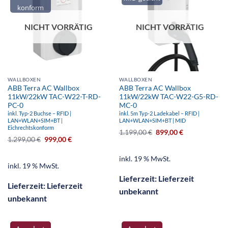
konform
NICHT VORRÄTIG
NICHT VORRÄTIG
WALLBOXEN
WALLBOXEN
ABB Terra AC Wallbox
ABB Terra AC Wallbox
11kW/22kW TAC-W22-T-RD-
11kW/22kW TAC-W22-G5-RD-
PC-0
MC-0
inkl. Typ-2 Buchse – RFID |
inkl. 5m Typ-2 Ladekabel – RFID |
LAN+WLAN+SIM+BT |
LAN+WLAN+SIM+BT | MID
Eichrechtskonform
1.199,00
€
899,00
€
1.299,00
€
999,00
€
inkl. 19 % MwSt.
inkl. 19 % MwSt.
Lieferzeit:
Lieferzeit
Lieferzeit:
Lieferzeit
unbekannt
unbekannt