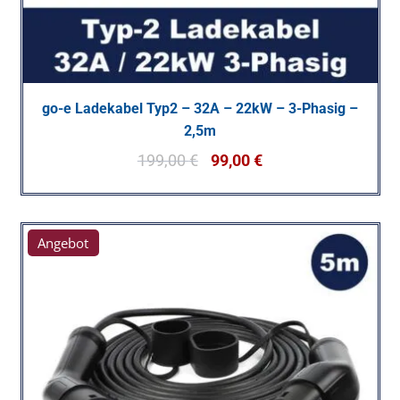
go-e Ladekabel Typ2 – 32A – 22kW – 3-Phasig –
2,5m
199,00
€
99,00
€
Angebot