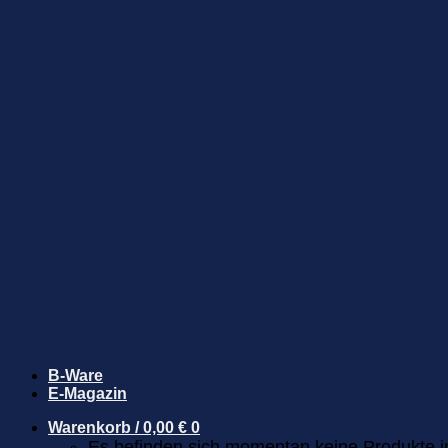
B-Ware
E-Magazin
Warenkorb /
0,00
€
0
Es befinden sich momentan keine Produkte 