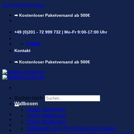
Zum Inhalt springen
➡ Kostenloser Paketversand ab 500€
+49 (0)201 - 72 999 732 | Mo-Fr 9:00-17:00 Uhr
E-Mail
Kontakt
➡ Kostenloser Paketversand ab 500€
Suchen nach:
Wallboxen
Unser Sortiment
11kW Wallboxen
Anmelden
22kW Wallboxen
Wallboxen zum PV-Überschuss laden
Warenkorb /
0,00
€
0