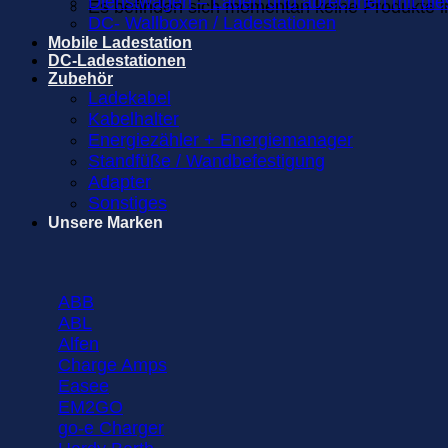
Dienstwagen – Laden und abrechnen mit die
Es befinden sich momentan keine Produkte 
DC- Wallboxen / Ladestationen
Mobile Ladestation
DC-Ladestationen
Zubehör
Ladekabel
Kabelhalter
Energiezähler + Energiemanager
Standfüße / Wandbefestigung
Adapter
Sonstiges
Unsere Marken
ABB
ABL
Alfen
Charge Amps
Easee
EM2GO
go-e Charger