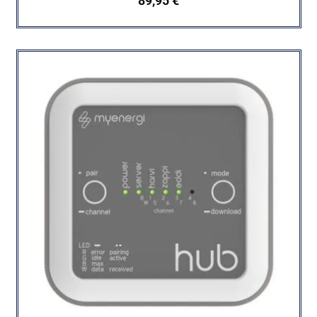
89,95
€