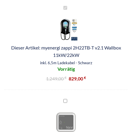
myenergi
zappi
2H22TB-
T
v2.1
Wallbox
Dieser Artikel:
myenergi zappi 2H22TB-T v2.1 Wallbox
11kW/22kW
11kW/22kW
<br>
<small>inkl.
inkl. 6,5m Ladekabel - Schwarz
Vorrätig
6,5m
Ladekabel
€
€
1.249,00
829,00
-
Schwarz</small>
myenergi
harvi
drahtlose
Strommessung
zappi