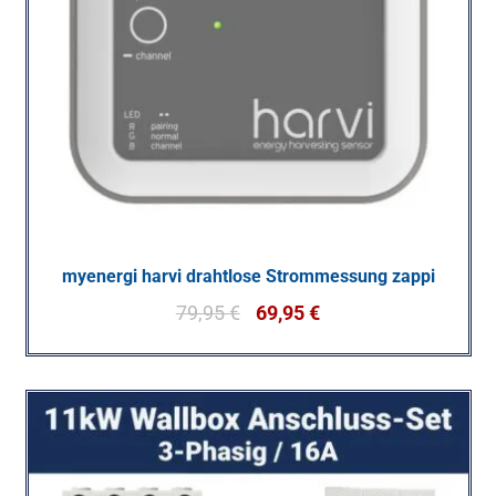
myenergi harvi drahtlose Strommessung zappi
79,95
€
69,95
€