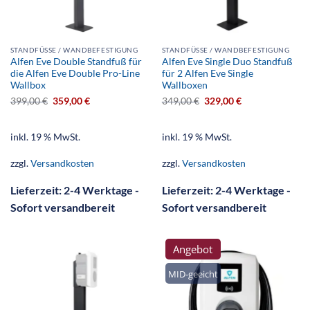
STANDFÜSSE / WANDBEFESTIGUNG
STANDFÜSSE / WANDBEFESTIGUNG
Alfen Eve Double Standfuß für
Alfen Eve Single Duo Standfuß
die Alfen Eve Double Pro-Line
für 2 Alfen Eve Single
Wallbox
Wallboxen
399,00
€
359,00
€
349,00
€
329,00
€
inkl. 19 % MwSt.
inkl. 19 % MwSt.
zzgl.
Versandkosten
zzgl.
Versandkosten
Lieferzeit:
2-4 Werktage -
Lieferzeit:
2-4 Werktage -
Sofort versandbereit
Sofort versandbereit
Angebot
MID-geeicht