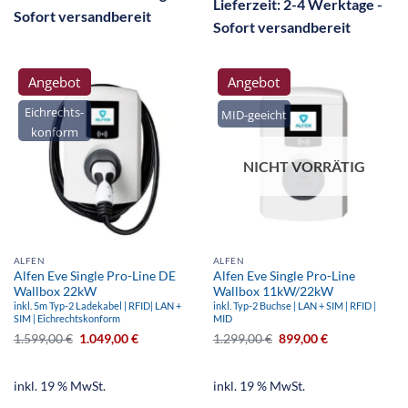
Lieferzeit:
2-4 Werktage -
Sofort versandbereit
Sofort versandbereit
Angebot
Angebot
Eichrechts-
MID-geeicht
konform
NICHT VORRÄTIG
ALFEN
ALFEN
Alfen Eve Single Pro-Line DE
Alfen Eve Single Pro-Line
Wallbox 22kW
Wallbox 11kW/22kW
inkl. 5m Typ-2 Ladekabel | RFID| LAN +
inkl. Typ-2 Buchse | LAN + SIM | RFID |
SIM | Eichrechtskonform
MID
1.599,00
€
1.049,00
€
1.299,00
€
899,00
€
inkl. 19 % MwSt.
inkl. 19 % MwSt.