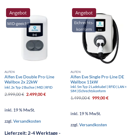
Angebot
Angebot
Eichrechts-
MID-geeicht
konform
ALFEN
ALFEN
Alfen Eve Double Pro-Line
Alfen Eve Single Pro-Line DE
Wallbox 2x 22kW
Wallbox 11kW
inkl. 5m Typ-2 Ladekabel | RFID | LAN +
inkl. 2x Typ-2 Buchse | MID | RFID
SIM | Eichrechtskonform
2.999,00
€
2.499,00
€
1.499,00
€
999,00
€
inkl. 19 % MwSt.
inkl. 19 % MwSt.
zzgl.
Versandkosten
zzgl.
Versandkosten
Lieferzeit:
2-4 Werktage -