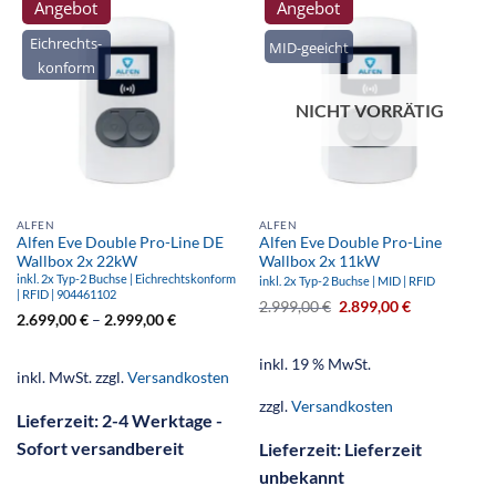
Angebot
Angebot
Eichrechts-
MID-geeicht
konform
NICHT VORRÄTIG
ALFEN
ALFEN
Alfen Eve Double Pro-Line DE
Alfen Eve Double Pro-Line
Wallbox 2x 22kW
Wallbox 2x 11kW
inkl. 2x Typ-2 Buchse | Eichrechtskonform
inkl. 2x Typ-2 Buchse | MID | RFID
| RFID | 904461102
2.999,00
€
2.899,00
€
2.699,00
€
–
2.999,00
€
inkl. 19 % MwSt.
inkl. MwSt.
zzgl.
Versandkosten
zzgl.
Versandkosten
Lieferzeit:
2-4 Werktage -
Sofort versandbereit
Lieferzeit:
Lieferzeit
unbekannt