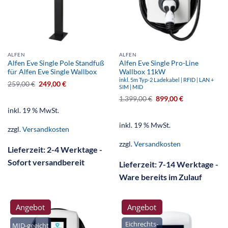
ALFEN
ALFEN
Alfen Eve Single Pole Standfuß
Alfen Eve Single Pro-Line
für Alfen Eve Single Wallbox
Wallbox 11kW
inkl. 5m Typ-2 Ladekabel | RFID | LAN +
259,00
€
249,00
€
SIM | MID
1.399,00
€
899,00
€
inkl. 19 % MwSt.
inkl. 19 % MwSt.
zzgl.
Versandkosten
zzgl.
Versandkosten
Lieferzeit:
2-4 Werktage -
Sofort versandbereit
Lieferzeit:
7-14 Werktage -
Ware bereits im Zulauf
Angebot
Angebot
Eichrechts-
MID-geeicht