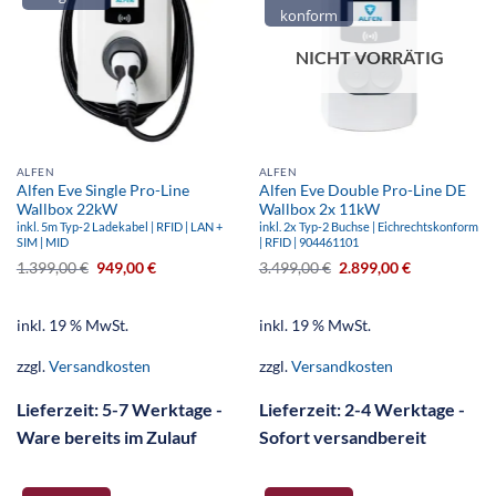
konform
NICHT VORRÄTIG
ALFEN
ALFEN
Alfen Eve Single Pro-Line
Alfen Eve Double Pro-Line DE
Wallbox 22kW
Wallbox 2x 11kW
inkl. 5m Typ-2 Ladekabel | RFID | LAN +
inkl. 2x Typ-2 Buchse | Eichrechtskonform
SIM | MID
| RFID | 904461101
1.399,00
€
949,00
€
3.499,00
€
2.899,00
€
inkl. 19 % MwSt.
inkl. 19 % MwSt.
zzgl.
Versandkosten
zzgl.
Versandkosten
Lieferzeit:
5-7 Werktage -
Lieferzeit:
2-4 Werktage -
Ware bereits im Zulauf
Sofort versandbereit