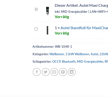
Dieser Artikel:
Autel Maxi Char
Autel
inkl. MID-Energiezähler | LAN+WIFI+
Maxi
Vorrätig
Charger
Wallbox
1
×
Autel Standfuß für MaxiCha
Autel
11kW
Vorrätig
Standfuß
/
für
22kW
MaxiCharger
Artikelnummer:
WB-1048-1
MID
oder
<br>
Kategorien:
Wallboxen
,
11kW Wallboxen
,
Autel
,
22kW
Compact
<small>inkl.
Schlagwörter:
OCCP
,
Bluetooth
,
MID-Energiezähler
,
R
Wallbox
MID-
Energiezähler
|
LAN+WIFI+4G+APP
|
RFID
|
5m