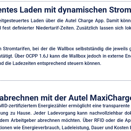
gentes Laden mit dynamischen Stro
eitgesteuertes Laden über die Autel Charge App. Damit könne
est definierter Niedertarif-Zeiten. Zusätzlich lassen sich l
romtarifen, bei der die Wallbox selbstständig die jeweils g
estätigt. Über OCPP 1.6J kann die Wallbox jedoch in externe
d die Ladezeiten entsprechend steuern können.
abrechnen mit der Autel MaxiCharg
MID-zertifiziertem Energiezähler ermöglicht eine transparen
nung zu Hause. Jeder Ladevorgang kann nachvollziehbar do
dem Arbeitgeber abrechnen möchten. Über RFID oder die App
ionen wie Energieverbrauch, Ladeleistung, Dauer und Kosten b