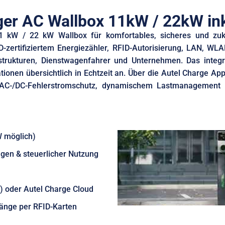
Ladekabel
</small>
er AC Wallbox 11kW / 22kW in
11 kW / 22 kW Wallbox für komfortables, sicheres und zuk
-zertifiziertem Energiezähler, RFID-Autorisierung, LAN, WLA
trukturen, Dienstwagenfahrer und Unternehmen. Das integrie
ionen übersichtlich in Echtzeit an. Über die Autel Charge Ap
AC-/DC-Fehlerstromschutz, dynamischem Lastmanagement 
W möglich)
gen & steuerlicher Nutzung
) oder Autel Charge Cloud
gänge per RFID-Karten