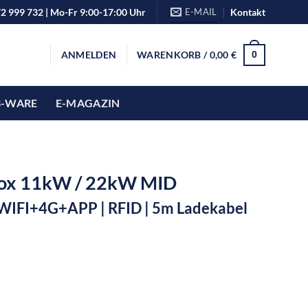
72 999 732 | Mo-Fr 9:00-17:00 Uhr
E-MAIL
Kontakt
ANMELDEN
WARENKORB /
0,00
€
0
B-WARE
E-MAGAZIN
box 11kW / 22kW MID
+WIFI+4G+APP | RFID | 5m Ladekabel