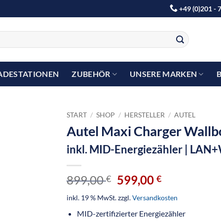
+49 (0)201 - 
ADESTATIONEN
ZUBEHÖR
UNSERE MARKEN
START
/
SHOP
/
HERSTELLER
/
AUTEL
Autel Maxi Charger Wall
inkl. MID-Energiezähler | LAN
899,00
599,00
€
€
inkl. 19 % MwSt.
zzgl.
Versandkosten
MID-zertifizierter Energiezähler