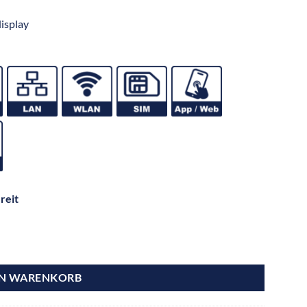
isplay
reit
EN WARENKORB