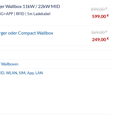
ger Wallbox 11kW / 22kW MID
€
899,00
4G+APP | RFID | 5m Ladekabel
€
599,00
€
369,00
rger oder Compact Wallbox
€
249,00
 Wallboxen
FID
,
WLAN
,
SIM
,
App
,
LAN