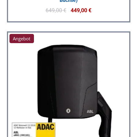
Buchse)
649,00
€
449,00
€
Angebot