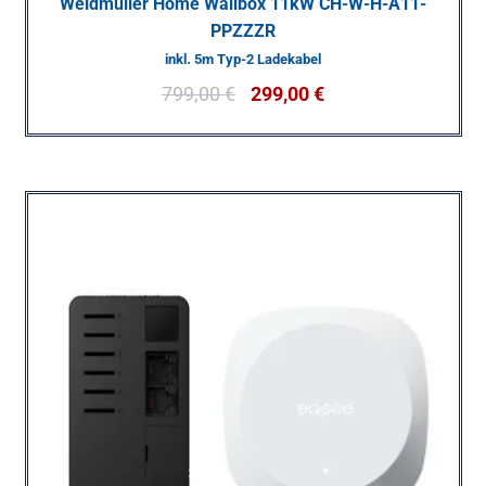
Weidmüller Home Wallbox 11kW CH-W-H-A11-
PPZZZR
inkl. 5m Typ-2 Ladekabel
799,00
€
299,00
€