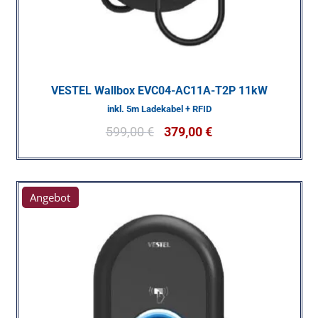
VESTEL Wallbox EVC04-AC11A-T2P 11kW
inkl. 5m Ladekabel + RFID
599,00
€
379,00
€
Angebot