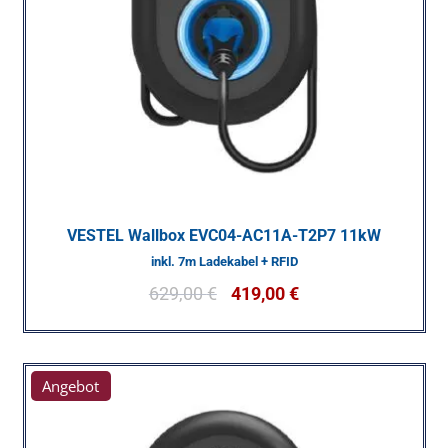
VESTEL Wallbox EVC04-AC11A-T2P7 11kW
inkl. 7m Ladekabel + RFID
629,00
€
419,00
€
Angebot