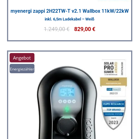
myenergi zappi 2H22TW-T v2.1 Wallbox 11kW/22kW
inkl. 6,5m Ladekabel – Weiß
1.249,00
€
829,00
€
Angebot
Energiezähler