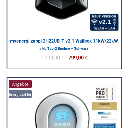
myenergi zappi 2H22UB-T v2.1 Wallbox 11kW/22kW
inkl. Typ-2 Buchse – Schwarz
1.199,00
€
799,00
€
Angebot
Energiezähler