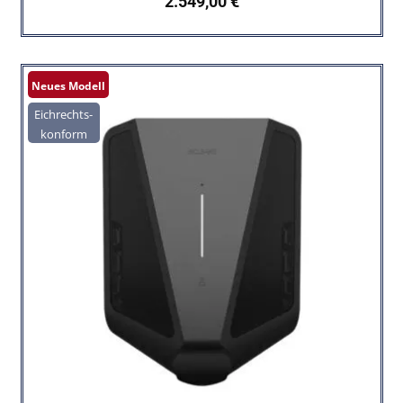
2.549,00
€
Neues Modell
Eichrechts-
konform