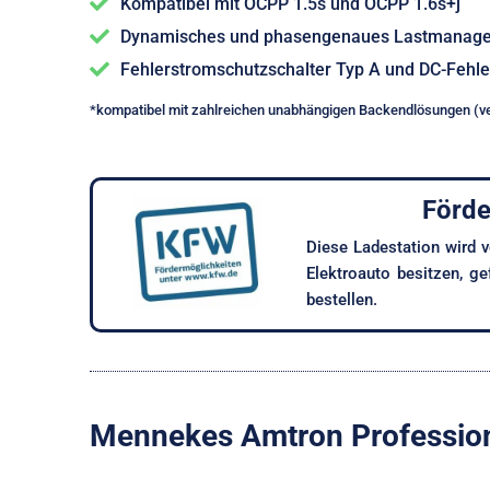
Kompatibel mit OCPP 1.5s und OCPP 1.6s+j
Dynamisches und phasengenaues Lastmanagem
Fehlerstromschutzschalter Typ A und DC-Feh
*kompatibel mit zahlreichen unabhängigen Backendlösungen (v
Förde
Diese Ladestation wird 
Elektro­auto besitzen, g
bestellen.
Mennekes Amtron Professiona