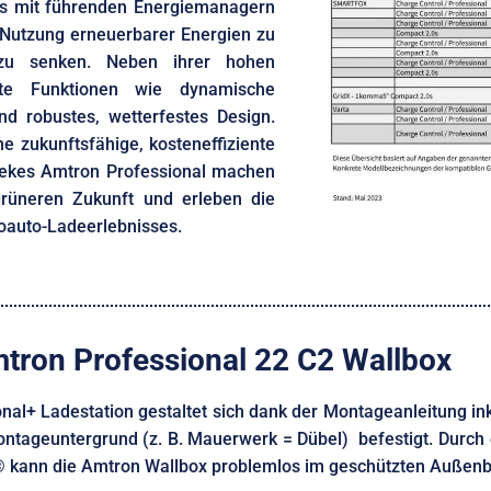
os mit führenden Energiemanagern
Nutzung erneuerbarer Energien zu
 zu senken. Neben ihrer hohen
gente Funktionen wie dynamische
d robustes, wetterfestes Design.
e zukunftsfähige, kosteneffiziente
nekes Amtron Professional machen
grüneren Zukunft und erleben die
roauto-Ladeerlebnisses.
mtron Professional 22 C2 Wallbox
nal+ Ladestation gestaltet sich dank der Montageanleitung ink
tageuntergrund (z. B. Mauerwerk = Dübel) befestigt. Durch 
ann die Amtron Wallbox problemlos im geschützten Außenbere