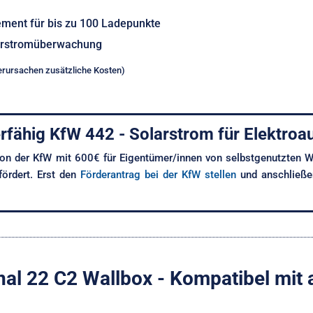
ent für bis zu 100 Ladepunkte
lerstromüberwachung
erursachen zusätzliche Kosten)
rfähig KfW 442 - Solarstrom für Elektroa
von der KfW mit 600€ für Eigentümer/innen von selbst­genutzten W
efördert. Erst den
Förderantrag bei der KfW stellen
und anschließen
l 22 C2 Wallbox - Kompatibel mit a