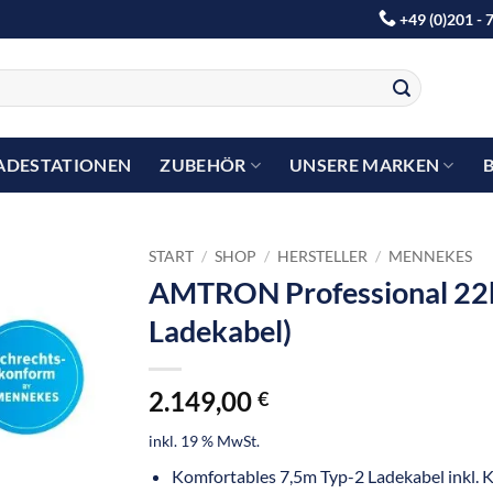
+49 (0)201 - 
ADESTATIONEN
ZUBEHÖR
UNSERE MARKEN
START
/
SHOP
/
HERSTELLER
/
MENNEKES
AMTRON Professional 22k
Ladekabel)
2.149,00
€
inkl. 19 % MwSt.
Komfortables 7,5m Typ-2 Ladekabel inkl. 