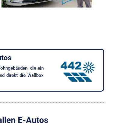
utos
ohn­gebäuden, die ein
d direkt die Wallbox
llen E-Autos