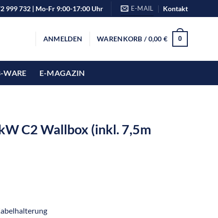
72 999 732 | Mo-Fr 9:00-17:00 Uhr
E-MAIL
Kontakt
ANMELDEN
WARENKORB /
0,00
€
0
B-WARE
E-MAGAZIN
W C2 Wallbox (inkl. 7,5m
Kabelhalterung