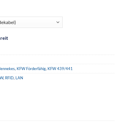
reit
ennekes
,
KFW Förderfähig
,
KFW 439/441
kW
,
RFID
,
LAN