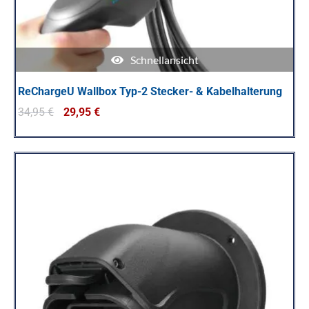
Schnellansicht
ReChargeU Wallbox Typ-2 Stecker- & Kabelhalterung
34,95
€
29,95
€