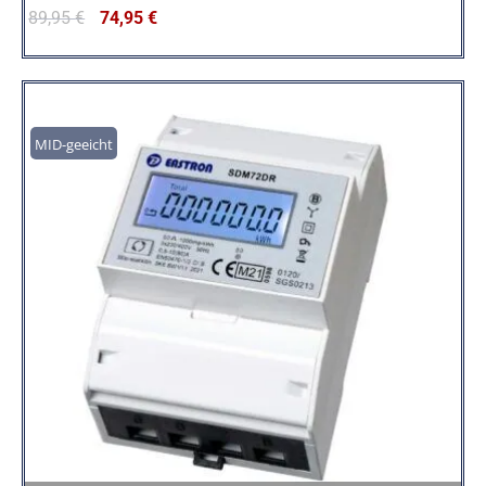
89,95
€
74,95
€
MID-geeicht