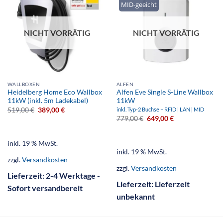
MID-geeicht
NICHT VORRÄTIG
NICHT VORRÄTIG
WALLBOXEN
ALFEN
Heidelberg Home Eco Wallbox
Alfen Eve Single S-Line Wallbox
11kW (inkl. 5m Ladekabel)
11kW
519,00
€
389,00
€
inkl. Typ-2 Buchse – RFID | LAN | MID
779,00
€
649,00
€
inkl. 19 % MwSt.
inkl. 19 % MwSt.
zzgl.
Versandkosten
zzgl.
Versandkosten
Lieferzeit:
2-4 Werktage -
Lieferzeit:
Lieferzeit
Sofort versandbereit
unbekannt