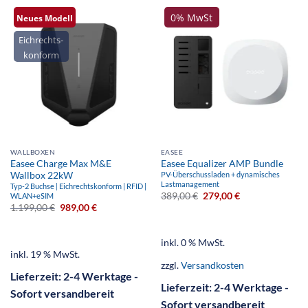
0% MwSt
Neues Modell
Eichrechts-
konform
WALLBOXEN
EASEE
Easee Charge Max M&E
Easee Equalizer AMP Bundle
Wallbox 22kW
PV-Überschussladen + dynamisches
Lastmanagement
Typ-2 Buchse | Eichrechtskonform | RFID |
389,00
€
279,00
€
WLAN+eSIM
1.199,00
€
989,00
€
inkl. 0 % MwSt.
inkl. 19 % MwSt.
zzgl.
Versandkosten
Lieferzeit:
2-4 Werktage -
Lieferzeit:
2-4 Werktage -
Sofort versandbereit
Sofort versandbereit