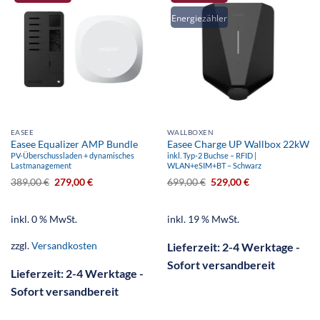
Energiezähler
EASEE
WALLBOXEN
Easee Equalizer AMP Bundle
Easee Charge UP Wallbox 22kW
PV-Überschussladen + dynamisches
inkl. Typ-2 Buchse – RFID |
Lastmanagement
WLAN+eSIM+BT – Schwarz
389,00
€
279,00
€
699,00
€
529,00
€
inkl. 0 % MwSt.
inkl. 19 % MwSt.
zzgl.
Versandkosten
Lieferzeit:
2-4 Werktage -
Sofort versandbereit
Lieferzeit:
2-4 Werktage -
Sofort versandbereit