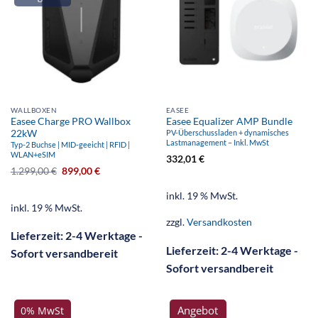
WALLBOXEN
EASEE
Easee Charge PRO Wallbox
Easee Equalizer AMP Bundle
22kW
PV-Überschussladen + dynamisches
Lastmanagement – Inkl. MwSt
Typ-2 Buchse | MID-geeicht | RFID |
WLAN+eSIM
332,01
€
1.299,00
€
899,00
€
inkl. 19 % MwSt.
inkl. 19 % MwSt.
zzgl.
Versandkosten
Lieferzeit:
2-4 Werktage -
Lieferzeit:
2-4 Werktage -
Sofort versandbereit
Sofort versandbereit
Angebot
0% MwSt