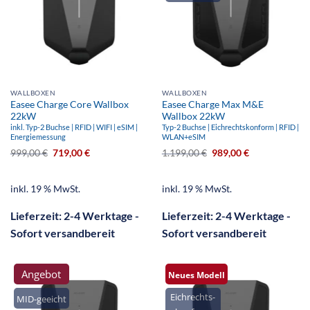
WALLBOXEN
WALLBOXEN
Easee Charge Core Wallbox
Easee Charge Max M&E
22kW
Wallbox 22kW
inkl. Typ-2 Buchse | RFID | WIFI | eSIM |
Typ-2 Buchse | Eichrechtskonform | RFID |
Energiemessung
WLAN+eSIM
999,00
€
719,00
€
1.199,00
€
989,00
€
inkl. 19 % MwSt.
inkl. 19 % MwSt.
Lieferzeit:
2-4 Werktage -
Lieferzeit:
2-4 Werktage -
Sofort versandbereit
Sofort versandbereit
Angebot
Neues Modell
Eichrechts-
MID-geeicht