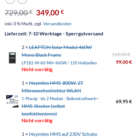
729,00
349,00
€
€
inkl. 0 % MwSt.
zzgl.
Versandkosten
Lieferzeit:
7-10 Werktage - Sperrgutversand
2 ×
LEAPTON Solar Modul 460W
169,00
€
Mono Black Frame
99,00
€
LP182-M-60-MH-460W / 120 Halbzellen
Nicht vorrätig
1 ×
Hoymiles HMS-800W-2T
Mikrowechselrichter WLAN
-
1-Phasig - bis 2 Module - Balkonkraftwerk
69,95
€
HMS-Stecker (selbst
konfektionieren)
Nicht vorrätig
1 ×
Hoymiles HMS auf 230V Schuko