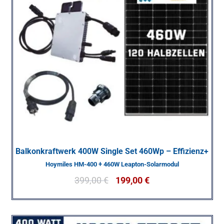
Balkonkraftwerk 400W Single Set 460Wp – Effizienz+
Hoymiles HM-400 + 460W Leapton-Solarmodul
399,00
€
199,00
€