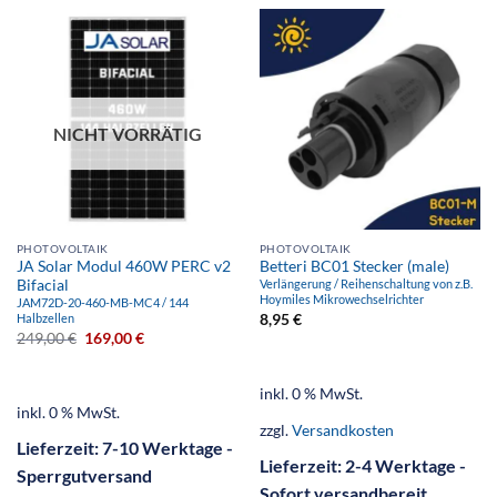
NICHT VORRÄTIG
PHOTOVOLTAIK
PHOTOVOLTAIK
JA Solar Modul 460W PERC v2
Betteri BC01 Stecker (male)
Bifacial
Verlängerung / Reihenschaltung von z.B.
Hoymiles Mikrowechselrichter
JAM72D-20-460-MB-MC4 / 144
8,95
€
Halbzellen
249,00
€
169,00
€
inkl. 0 % MwSt.
inkl. 0 % MwSt.
zzgl.
Versandkosten
Lieferzeit:
7-10 Werktage -
Lieferzeit:
2-4 Werktage -
Sperrgutversand
Sofort versandbereit