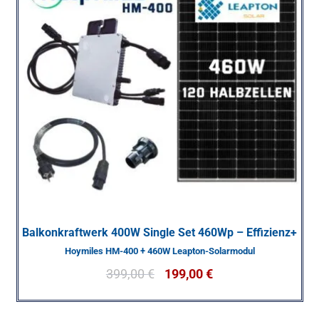
Balkonkraftwerk 400W Single Set 460Wp – Effizienz+
Hoymiles HM-400 + 460W Leapton-Solarmodul
399,00
€
199,00
€