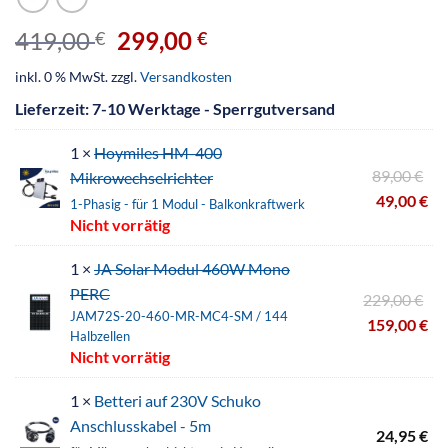
419,00
299,00
€
€
inkl. 0 % MwSt.
zzgl.
Versandkosten
Lieferzeit:
7-10 Werktage - Sperrgutversand
1 ×
Hoymiles HM-400
89,00
€
Mikrowechselrichter
49,00
€
1-Phasig - für 1 Modul - Balkonkraftwerk
Nicht vorrätig
1 ×
JA Solar Modul 460W Mono
PERC
229,00
€
JAM72S-20-460-MR-MC4-SM / 144
159,00
€
Halbzellen
Nicht vorrätig
1 ×
Betteri auf 230V Schuko
Anschlusskabel - 5m
24,95
€