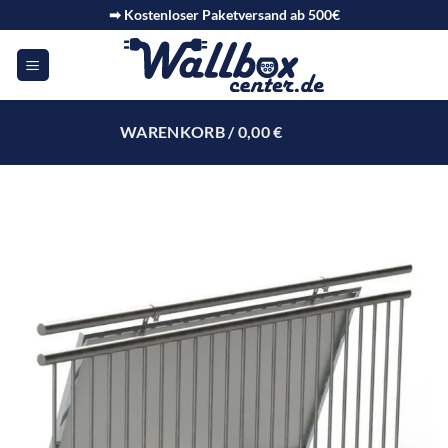
➡ Kostenloser Paketversand ab 500€
WARENKORB /
0,00
€
0