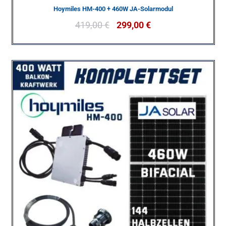
Hoymiles HM-400 + 460W JA-Solarmodul
419,00
€
299,00
€