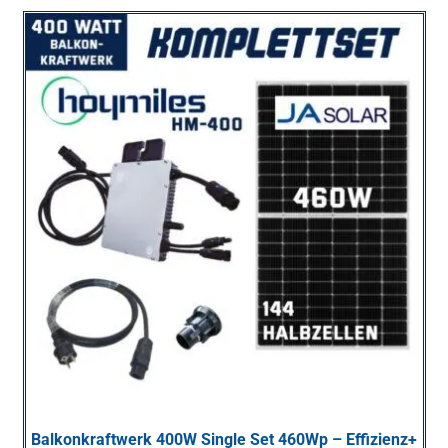
Balkonkraftwerk 400W Single Set 460Wp – Effizienz+