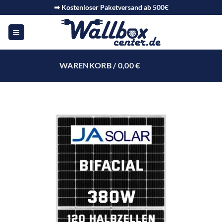
➡ Kostenloser Paketversand ab 500€
WARENKORB /
0,00
€
0