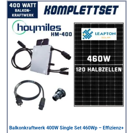
Balkonkraftwerk 400W Single Set 460Wp – Effizienz+