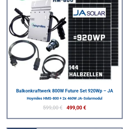
Balkonkraftwerk 800W Future Set 920Wp – JA
Hoymiles HMS-800 + 2x 460W JA-Solarmodul
599,00
€
499,00
€