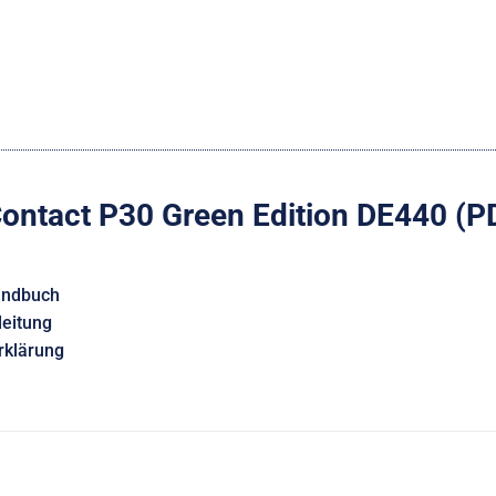
ontact P30 Green Edition DE440 (P
handbuch
leitung
klärung