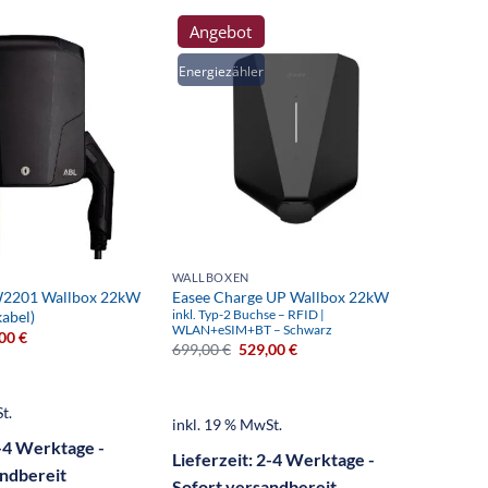
Angebot
Ang
Energiezähler
WALLBOXEN
WALLB
2201 Wallbox 22kW
Easee Charge UP Wallbox 22kW
ABL e
kabel)
inkl. Typ-2 Buchse – RFID |
(inkl. 
WLAN+eSIM+BT – Schwarz
,00
€
649,0
699,00
€
529,00
€
t.
inkl. 
inkl. 19 % MwSt.
-4 Werktage -
Liefer
Lieferzeit:
2-4 Werktage -
andbereit
Sofort versandbereit