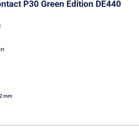
ntact P30 Green Edition DE440
l
rt
42 mm