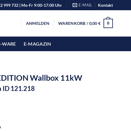
72 999 732 | Mo-Fr 9:00-17:00 Uhr
E-MAIL
Kontakt
ANMELDEN
WARENKORB /
0,00
€
0
B-WARE
E-MAGAZIN
EDITION Wallbox 11kW
a ID 121.218
A