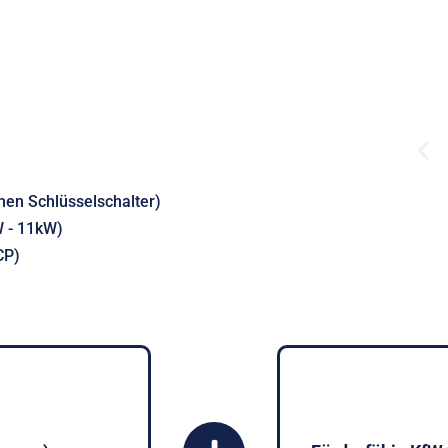
nen Schlüsselschalter)
W - 11kW)
CP)