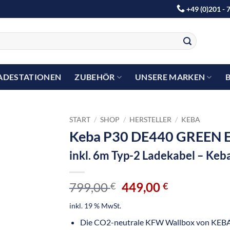
+49 (0)201 - 
ADESTATIONEN
ZUBEHÖR
UNSERE MARKEN
START
/
SHOP
/
HERSTELLER
/
KEBA
Keba P30 DE440 GREEN 
inkl. 6m Typ-2 Ladekabel – Keb
799,00
449,00
€
€
inkl. 19 % MwSt.
Die CO2-neutrale KFW Wallbox von KEB