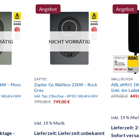
Angebot
Angebot
RÄTIG
NICHT VORRÄTIG
ZAPTEC
WALLBOXEN
2kW – Moss
Zaptec Go Wallbox 22kW – Rock
ABL eMH1 1W
Grey
(inkl. 6m Lade
699,00
€
449
D | WLAN+SIM
inkl. Typ-2 Buchse – RFID | WLAN+SIM
799,00
€
749,00
€
inkl. 19 % MwS
inkl. 19 % MwSt.
Lieferzeit:
2
ktage -
Lieferzeit:
Lieferzeit unbekannt
Sofort vers