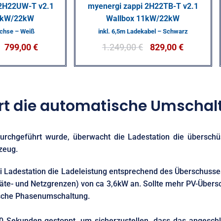
 2H22UW-T v2.1
myenergi zappi 2H22TB-T v2.1
1kW/22kW
Wallbox 11kW/22kW
uchse – Weiß
inkl. 6,5m Ladekabel – Schwarz
799,00
€
1.249,00
€
829,00
€
ert die automatische Umschal
rchgeführt wurde, überwacht die Ladestation die überschüs
zeug.
 Ladestation die Ladeleistung entsprechend des Überschusse
te- und Netzgrenzen) von ca 3,6kW an. Sollte mehr PV-Übersc
ische Phasenumschaltung.
0 Sekunden gestoppt, um sicherzustellen, dass das angesch