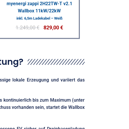
myenergi zappi 2H22TW-T v2.1
Wallbox 11kW/22kW
inkl. 6,5m Ladekabel – Weiß
1.249,00
€
829,00
€
tung?
sige lokale Erzeugung und variiert das
s kontinuierlich bis zum Maximum (unter
huss vorhanden sein, startet die Wallbox
lossene EV sicher auf Dreiphasenladung