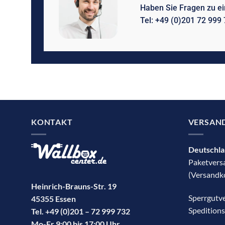
Haben Sie Fragen zu e
Tel: +49 (0)201 72 999 
KONTAKT
VERSAN
Deutschl
Paketvers
(Versandko
Heinrich-Brauns-Str. 19
Sperrgutv
45355 Essen
Spedition
Tel. +49 (0)201 – 72 999 732
Mo-Fr 9:00 bis 17:00 Uhr