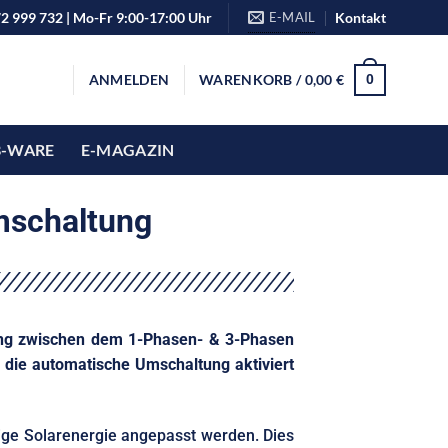
72 999 732 | Mo-Fr 9:00-17:00 Uhr
E-MAIL
Kontakt
ANMELDEN
WARENKORB /
0,00
€
0
B-WARE
E-MAGAZIN
mschaltung
ung zwischen dem 1-Phasen- & 3-Phasen
die automatische Umschaltung aktiviert
ige Solarenergie angepasst werden. Dies