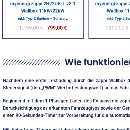
myenergi zappi 2H22UB-T v2.1
myenergi zappi
Wallbox 11kW/22kW
Wallbox 1
inkl. Typ-2 Buchse – Schwarz
inkl. Typ-2 B
1.199,00
€
799,00
€
1.199,00
€
Wie funktioni
Nachdem eine erste Testladung durch die zappi Wallbox du
Steuersignal (den „PWM“-Wert = Leistungswert) an das Fahr
Beginnend mit dem 1-Phasigen Laden des EV passt die zappi
Berücksichtigung des erkannten Fahrzeugtyps sowie der Gerä
einen 90-Sekunden-Timer zur Vorbereitung für die automat
Mit Ablauf des Timers wird der Ladevorgang für weitere 9