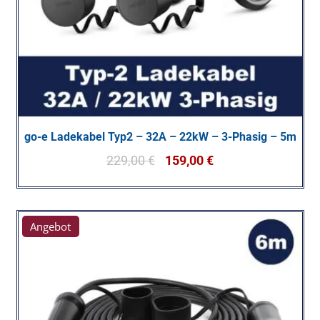
go-e Ladekabel Typ2 – 32A – 22kW – 3-Phasig – 5m
229,00
€
159,00
€
Angebot