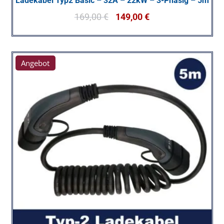
Ladekabel Typ2 Basic – 32A – 22kW – 3-Phasig – 5m
169,00
€
149,00
€
Angebot