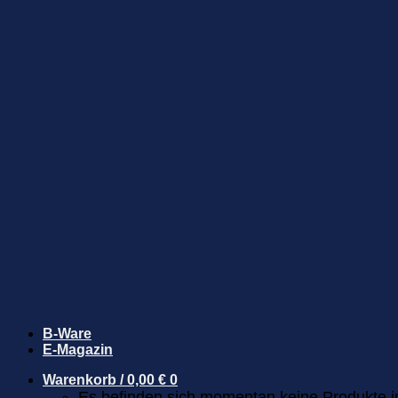
B-Ware
E-Magazin
Warenkorb /
0,00
€
0
Es befinden sich momentan keine Produkte 