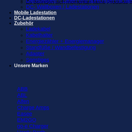
Dienstwagen – Laden und abrechnen mit die
Es befinden sich momentan keine Produkte 
DC- Wallboxen / Ladestationen
Mobile Ladestation
DC-Ladestationen
Zubehör
Ladekabel
Kabelhalter
Energiezähler + Energiemanager
Standfüße / Wandbefestigung
Adapter
Sonstiges
Unsere Marken
ABB
ABL
Alfen
Charge Amps
Easee
EM2GO
go-e Charger