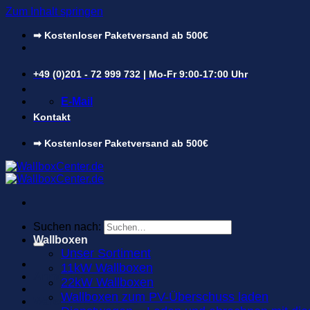
Zum Inhalt springen
➡ Kostenloser Paketversand ab 500€
+49 (0)201 - 72 999 732 | Mo-Fr 9:00-17:00 Uhr
E-Mail
Kontakt
➡ Kostenloser Paketversand ab 500€
Suchen nach:
Wallboxen
Unser Sortiment
11kW Wallboxen
Anmelden
22kW Wallboxen
Wallboxen zum PV-Überschuss laden
Warenkorb /
0,00
€
0