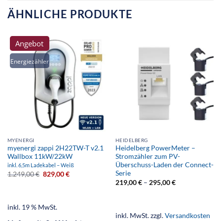
ÄHNLICHE PRODUKTE
Angebot
Energiezähler
MYENERGI
HEIDELBERG
myenergi zappi 2H22TW-T v2.1
Heidelberg PowerMeter –
Wallbox 11kW/22kW
Stromzähler zum PV-
Überschuss-Laden der Connect-
inkl. 6,5m Ladekabel – Weiß
Serie
1.249,00
€
829,00
€
219,00
€
–
295,00
€
inkl. 19 % MwSt.
inkl. MwSt.
zzgl.
Versandkosten