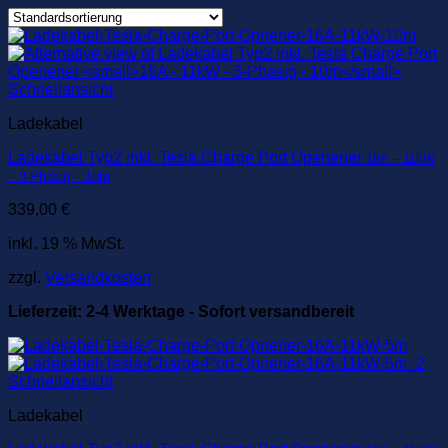
Schnellansicht
Ladekabel
Ladekabel Typ2 inkl. Tesla Charge Port Openener
16A – 11kW
– 3-Phasig – 10m
339,00
€
inkl. 19 % MwSt.
zzgl.
Versandkosten
Lieferzeit:
2-4 Werktage - Sofort versandbereit
Schnellansicht
Ladekabel