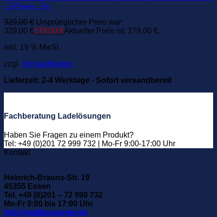
– 3-Phasig – 7m
329,00
€
Ursprünglicher Preis war:
329,00 €
279,00
€
Aktueller Preis ist: 279,00 €.
inkl. 19 % MwSt.
zzgl.
Versandkosten
Lieferzeit:
2-4 Werktage - Sofort versandbereit
Fachberatung Ladelösungen
Haben Sie Fragen zu einem Produkt?
Tel: +49 (0)201 72 999 732 | Mo-Fr 9:00-17:00 Uhr
Kontakt
Heinrich-Brauns-Str. 19
45355 Essen
Tel. +49 (0)201 – 72 999 732
Mo-Fr 9:00 bis 17:00 Uhr
info@wallboxcenter.de