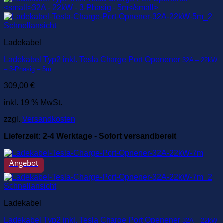
Schnellansicht
Ladekabel
Ladekabel Typ2 inkl. Tesla Charge Port Openener
32A – 22kW
– 3-Phasig – 5m
309,00
€
inkl. 19 % MwSt.
zzgl.
Versandkosten
Lieferzeit:
2-4 Werktage - Sofort versandbereit
Angebot
Schnellansicht
Ladekabel
Ladekabel Typ2 inkl. Tesla Charge Port Openener
32A – 22kW