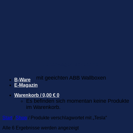
Dienstwagen abrechnen
mit geeichten ABB Wallboxen
B-Ware
E-Magazin
Warenkorb /
0,00
€
0
Es befinden sich momentan keine Produkte
im Warenkorb.
Start
/
Shop
/
Produkte verschlagwortet mit „Tesla“
Alle 6 Ergebnisse werden angezeigt