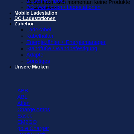
diesen Wallboxen
Es befinden sich momentan keine Produkte
DC- Wallboxen / Ladestationen
im Warenkorb.
Mobile Ladestation
DC-Ladestationen
Zubehör
Ladekabel
Kabelhalter
Energiezähler + Energiemanager
Standfüße / Wandbefestigung
Adapter
Sonstiges
Unsere Marken
ABB
ABL
Alfen
Charge Amps
Easee
EM2GO
go-e Charger