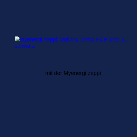
PV-Überschussladen
mit der Myenergi zappi