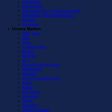
Ladekabel
Kabelhalter
Energiezähler + Energiemanager
Standfüße / Wandbefestigung
Adapter
Sonstiges
Unsere Marken
ABB Terra
ABL
Alfen
Charge Amps
Easee
EM2GO
go-e
Hardy Barth eCharge
Heidelberg
Hesotec
Juice Technology AG
Keba
Kostal
Mennekes
myenergi
Ohme
Smartfox
Zaptec Charger