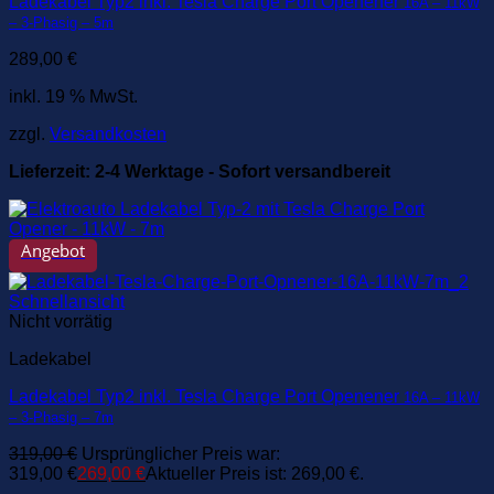
Ladekabel Typ2 inkl. Tesla Charge Port Openener
16A – 11kW
– 3-Phasig – 5m
289,00
€
inkl. 19 % MwSt.
zzgl.
Versandkosten
Lieferzeit:
2-4 Werktage - Sofort versandbereit
Angebot
Schnellansicht
Nicht vorrätig
Ladekabel
Ladekabel Typ2 inkl. Tesla Charge Port Openener
16A – 11kW
– 3-Phasig – 7m
319,00
€
Ursprünglicher Preis war:
319,00 €
269,00
€
Aktueller Preis ist: 269,00 €.