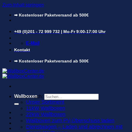
Zum Inhalt springen
➡ Kostenloser Paketversand ab 500€
+49 (0)201 - 72 999 732 | Mo-Fr 9:00-17:00 Uhr
E-Mail
Kontakt
➡ Kostenloser Paketversand ab 500€
Wallboxen
Suchen nach:
Unser Sortiment
11kW Wallboxen
22kW Wallboxen
Anmelden
Wallboxen zum PV-Überschuss laden
Dienstwagen – Laden und abrechnen mit
Warenkorb /
0,00
€
0