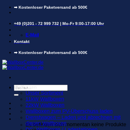
Zum
➡ Kostenloser Paketversand ab 500€
Inhalt
springen
+49 (0)201 - 72 999 732 | Mo-Fr 9:00-17:00 Uhr
E-Mail
Kontakt
➡ Kostenloser Paketversand ab 500€
Suchen
Wallboxen
nach:
Unser Sortiment
11kW Wallboxen
22kW Wallboxen
Anmelden
Wallboxen zum PV-Überschuss laden
Dienstwagen – Laden und abrechnen mit
Warenkorb /
0,00
€
0
diesen Wallboxen
Es befinden sich momentan keine Produkte
DC- Wallboxen / Ladestationen