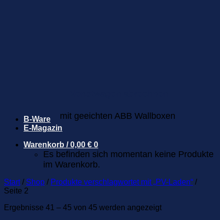
Dienstwagen abrechnen
mit geeichten ABB Wallboxen
B-Ware
E-Magazin
Warenkorb /
0,00
€
0
Es befinden sich momentan keine Produkte
im Warenkorb.
Start
/
Shop
/
Produkte verschlagwortet mit „PV-Laden“
/
Seite 2
Ergebnisse 41 – 45 von 45 werden angezeigt