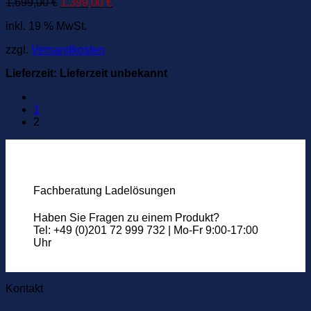
Ursprünglicher
Aktueller
1.699,00
€
1.399,00
€
Preis
Preis
inkl. 19 % MwSt.
war:
ist:
1.699,00 €
1.399,00 €.
zzgl.
Versandkosten
Lieferzeit:
Lieferzeit unbekannt
1
2
Fachberatung Ladelösungen
Haben Sie Fragen zu einem Produkt?
Tel: +49 (0)201 72 999 732 | Mo-Fr 9:00-17:00
Uhr
Kontakt