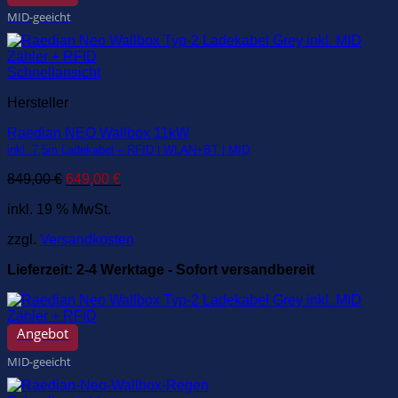
MID-geeicht
Schnellansicht
Hersteller
Raedian NEO Wallbox 11kW
inkl. 7,5m Ladekabel – RFID | WLAN+BT | MID
Ursprünglicher
Aktueller
849,00
€
649,00
€
Preis
Preis
inkl. 19 % MwSt.
war:
ist:
849,00 €
649,00 €.
zzgl.
Versandkosten
Lieferzeit:
2-4 Werktage - Sofort versandbereit
Angebot
MID-geeicht