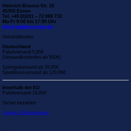
Heinrich-Brauns-Str. 19
45355 Essen
Tel. +49 (0)201 – 72 999 732
Mo-Fr 9:00 bis 17:00 Uhr
info@wallboxcenter.de
Versandkosten
Deutschland
Paketversand 5,95€
(Versandkostenfrei ab 500€)
Sperrgutversand ab 39,95€
Speditionsversand ab 129,95€
Innerhalb der EU
Paketversand 16,95€
Sicher bezahlen
Unsere Zahlungsarten