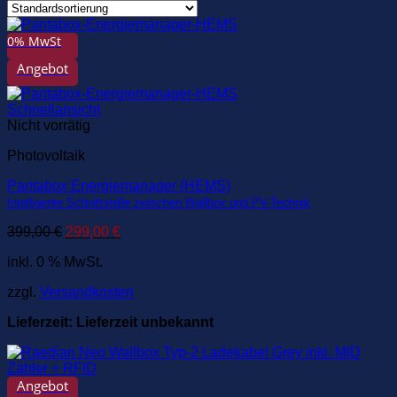
0% MwSt
Angebot
Schnellansicht
Nicht vorrätig
Photovoltaik
Pantabox Energiemanager (HEMS)
Intelligente Schnittstelle zwischen Wallbox und PV-Technik
Ursprünglicher
Aktueller
399,00
€
299,00
€
Preis
Preis
inkl. 0 % MwSt.
war:
ist:
399,00 €
299,00 €.
zzgl.
Versandkosten
Lieferzeit:
Lieferzeit unbekannt
Angebot