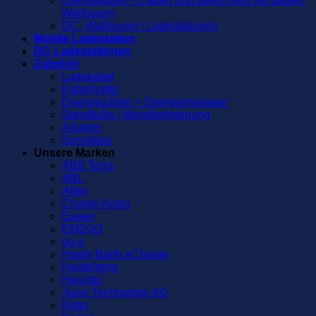
Dienstwagen – Laden und abrechnen mit diesen
Wallboxen
DC- Wallboxen / Ladestationen
Mobile Ladestation
DC-Ladestationen
Zubehör
Ladekabel
Kabelhalter
Energiezähler + Energiemanager
Standfüße / Wandbefestigung
Adapter
Sonstiges
Unsere Marken
ABB Terra
ABL
Alfen
Charge Amps
Easee
EM2GO
go-e
Hardy Barth eCharge
Heidelberg
Hesotec
Juice Technology AG
Keba