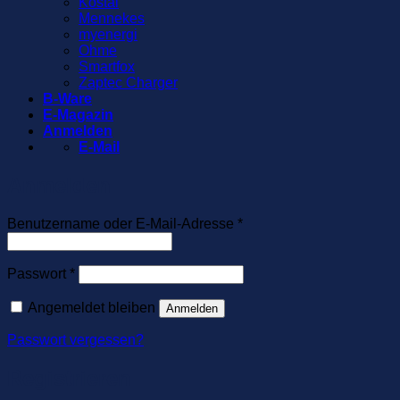
Kostal
Mennekes
myenergi
Ohme
Smartfox
Zaptec Charger
B-Ware
E-Magazin
Anmelden
E-Mail
Anmelden
Erforderlich
Benutzername oder E-Mail-Adresse
*
Erforderlich
Passwort
*
Angemeldet bleiben
Anmelden
Passwort vergessen?
Registrieren