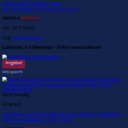
Raedian NEO Wallbox 22kW
inkl. Typ-2 Buchse – RFID | WLAN+BT | MID
Ursprünglicher
Aktueller
849,00
€
699,00
€
Preis
Preis
inkl. 19 % MwSt.
war:
ist:
849,00 €
699,00 €.
zzgl.
Versandkosten
Lieferzeit:
2-4 Werktage - Sofort versandbereit
Angebot
MID-geeicht
Schnellansicht
Nicht vorrätig
KFW 442
SolarEdge SE-EVK22CRM-01 Home Wallbox 11kW/22kW
(inkl. 6m Ladekabel – MID – RFID)