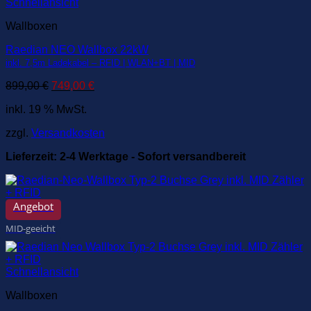
Schnellansicht
Wallboxen
Raedian NEO Wallbox 22kW
inkl. 7,5m Ladekabel – RFID | WLAN+BT | MID
Ursprünglicher
Aktueller
899,00
€
749,00
€
Preis
Preis
inkl. 19 % MwSt.
war:
ist:
899,00 €
749,00 €.
zzgl.
Versandkosten
Lieferzeit:
2-4 Werktage - Sofort versandbereit
Angebot
MID-geeicht
Schnellansicht
Wallboxen