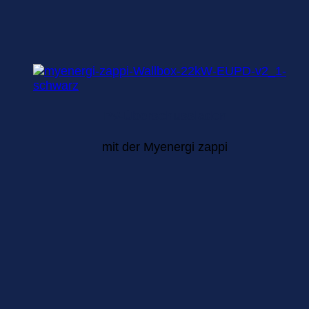
PV-Überschussladen
mit der Myenergi zappi