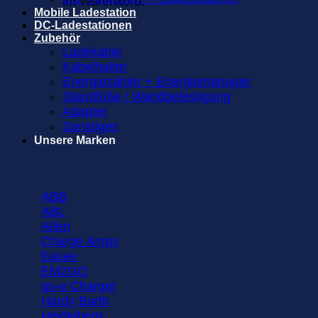
im Warenkorb.
Mobile Ladestation
DC-Ladestationen
Zubehör
Ladekabel
Kabelhalter
Energiezähler + Energiemanager
Standfüße / Wandbefestigung
Adapter
Sonstiges
Unsere Marken
ABB
ABL
Alfen
Charge Amps
Easee
EM2GO
go-e Charger
Hardy Barth
Heidelberg