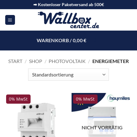
➡ Kostenloser Paketversand ab 500€
WARENKORB /
0,00
€
0
START
/
SHOP
/
PHOTOVOLTAIK
/
ENERGIEMETER
0% MwSt
0% MwSt
NICHT VORRÄTIG