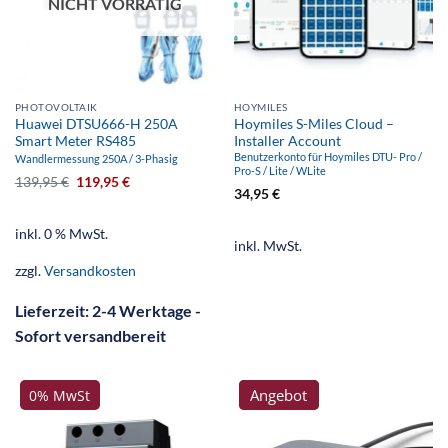
NICHT VORRÄTIG
PHOTOVOLTAIK
HOYMILES
Huawei DTSU666-H 250A
Hoymiles S-Miles Cloud –
Smart Meter RS485
Installer Account
Benutzerkonto für Hoymiles DTU- Pro /
Wandlermessung 250A / 3-Phasig
Pro-S / Lite / WLite
139,95
€
119,95
€
34,95
€
inkl. 0 % MwSt.
inkl. MwSt.
zzgl.
Versandkosten
Lieferzeit:
2-4 Werktage -
Sofort versandbereit
Angebot
0% MwSt
0% MwSt